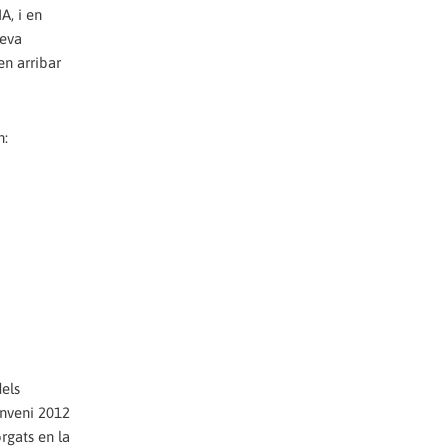
, i en
seva
n arribar
n:
els
onveni 2012
orgats en la