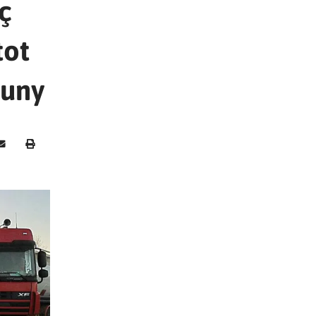
ç
tot
juny