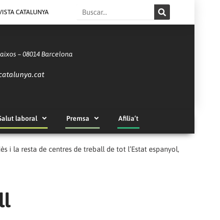
Search
VISTA CATALUNYA
Baixos – 08014 Barcelona
catalunya.cat
Salut laboral
Premsa
Afilia’t
 i la resta de centres de treball de tot l’Estat espanyol,
ll