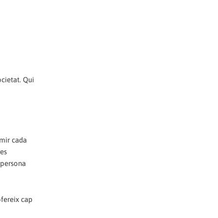
cietat. Qui
umir cada
res
a persona
ofereix cap