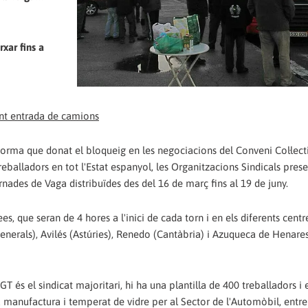
rxar fins a
nforma que donat el bloqueig en les negociacions del Conveni Col·lect
reballadors en tot l'Estat espanyol, les Organitzacions Sindicals prese
des de Vaga distribuïdes des del 16 de març fins al 19 de juny.
, que seran de 4 hores a l'inici de cada torn i en els diferents centr
generals), Avilés (Astúries), Renedo (Cantàbria) i Azuqueca de Henare
T és el sindicat majoritari, hi ha una plantilla de 400 treballadors i 
la manufactura i temperat de vidre per al Sector de l'Automòbil, entre 