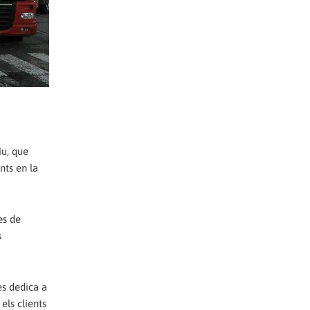
iu, que
nts en la
es de
s
es dedica a
els clients