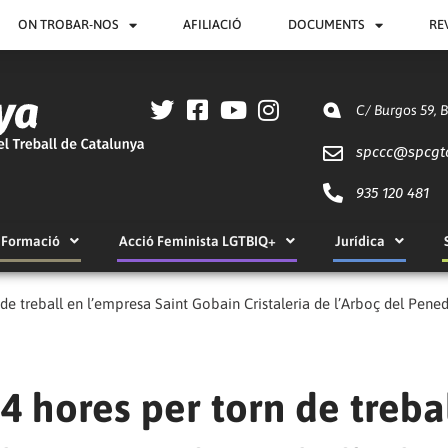
ON TROBAR-NOS
AFILIACIÓ
DOCUMENTS
RE
C/ Burgos 59, 
spccc@
spcgt
935 120 481
Formació
Acció Feminista LGTBIQ+
Jurídica
de treball en l’empresa Saint Gobain Cristaleria de l’Arboç del Penedès
4 hores per torn de treba