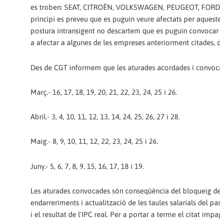
es troben: SEAT, CITROËN, VOLKSWAGEN, PEUGEOT, FORD,
principi es preveu que es puguin veure afectats per aqueste
postura intransigent no descartem que es puguin convocar
a afectar a algunes de les empreses anteriorment citades, d'
Des de CGT informem que les aturades acordades i convoca
Març.- 16, 17, 18, 19, 20, 21, 22, 23, 24, 25 i 26.
Abril.- 3, 4, 10, 11, 12, 13, 14, 24, 25, 26, 27 i 28.
Maig.- 8, 9, 10, 11, 12, 22, 23, 24, 25 i 26.
Juny.- 5, 6, 7, 8, 9, 15, 16, 17, 18 i 19.
Les aturades convocades són conseqüència del bloqueig de 
endarreriments i actualització de les taules salarials del p
i el resultat de l'IPC real. Per a portar a terme el citat im