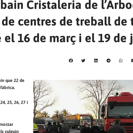
bain Cristaleria de l’Arbo
 de centres de treball de 
e el 16 de març i el 19 de 
in que 22 de
fàbrica.
 24, 25, 26, 27 i
smorzar
els vulguin