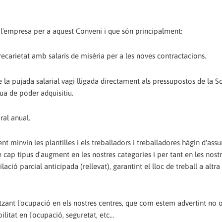
e l'empresa per a aquest Conveni i que són principalment:
ecarietat amb salaris de misèria per a les noves contractacions.
 la pujada salarial vagi lligada directament als pressupostos de la So
ua de poder adquisitiu.
ral anual.
t minvin les plantilles i els treballadors i treballadores hàgin d'ass
 cap tipus d'augment en les nostres categories i per tant en les nost
lació parcial anticipada (rellevat), garantint el lloc de treball a altr
tzant l'ocupació en els nostres centres, que com estem advertint no 
bilitat en l'ocupació, seguretat, etc…