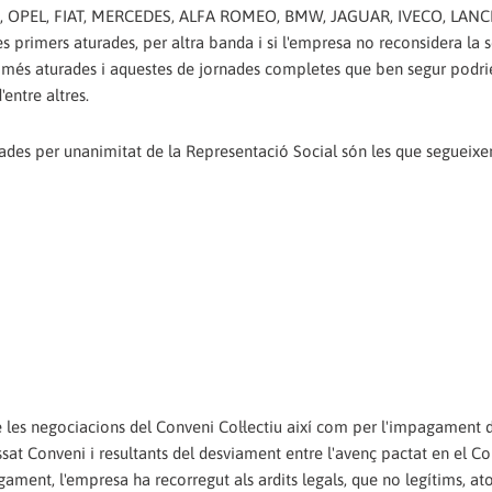
 OPEL, FIAT, MERCEDES, ALFA ROMEO, BMW, JAGUAR, IVECO, LANCIA
s primers aturades, per altra banda i si l'empresa no reconsidera la 
 més aturades i aquestes de jornades completes que ben segur podrie
entre altres.
des per unanimitat de la Representació Social són les que segueixe
les negociacions del Conveni Col·lectiu així com per l'impagament d
assat Conveni i resultants del desviament entre l'avenç pactat en el C
pagament, l'empresa ha recorregut als ardits legals, que no legítims, at