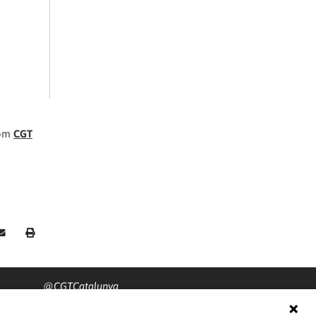
rom
CGT
@CGTCatalunya
cgtcatalunya