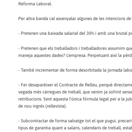
Reforma Laboral.
Per altra banda cal assenyalar algunes de les intencions d
- Pretenen una baixada salarial del 30% i amb una brutal pr
- Pretenen que els treballadors i treballadores assumim que
maneja aquestes dades? L'empresa. Perpetuant així la pèrd
- També incrementar de forma desorbitada la jornada labo
- Fer desaparèixer el Contracte de Relleu, perquè directamen
vegada més càrregues de treball, que venim ja sofrint sense
retribucions. Sent aquesta l'única fórmula legal per a la jubi
de nou ingrés (rellevista).
- Subcontractar de forma salvatge tot el que pugui, precari
tipus de garantia quant a salaris, calendaris de treball, esta