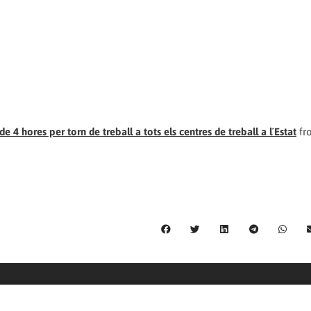
e 4 hores per torn de treball a tots els centres de treball a l´Estat
f
C/ Burgos 59, Baixos – 08014 Barcelona