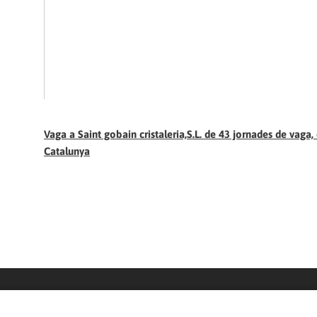
Vaga a Saint gobain cristaleria,S.L. de 43 jornades de vaga, d
Catalunya