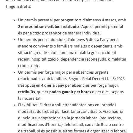
tinguin dret a:
Un permís parental per progenitors d'almenys 4 mesos, amb
2 mesos intransferibles i retribuïts
. Aquest permís parental
és per a
cada
progenitor de manera individual.
Un permís per a cuidadors d'almenys 5 dies a l'any per a
atendre convivents o familiars malalts o dependents, amb
situació greu de salut, com una malaltia greu, accident
recent, hospitalització, dependència reconeguda, o malaltia
crònica, etc.
Un permís per força major per a absències urgents
relacionades amb familiars. Segons Reial Decret Llei 5/2023
s'estipula en
4 dies a l’any
per absències per força major,
retribuïts
, que
es poden gaudir per hores
o per dies, segons
la necessitat.
Flexibilitat. El dret a sol·licitar adaptacions en jornada i
modalitat de treball per facilitar la conciliació. Això hauria
d'incloure: adaptacions en la jornada laboral (reduccions,
modificacions d'horari…), teletreball, canvi de lloc o centre
de treball, si és possible, altres formes d’organització laboral