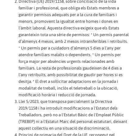
Directiva (UE) 2019/1158, sobre conciliació de la vida
familiar i professional, que obliga els Estats membres a
garantir permisos adequats per a la cura de familiars i
menors, promovent la igualtat entre homes i dones en
l’àmbit laboral. Aquesta directiva exigeix que els Estats
garanteixin tota una sèrie de permisos: * Un permís parental
d’almenys 4 mesos, amb 2 mesos intransferibles i retribuïts.
* Un permís per a cuidadors d’almenys 5 dies a l'any per
atendre familiars malalts o dependents. * Un permís per
força major per absències urgents relacionades amb
familiars. La resta de professionals gaudeixen de 4 dies a
l’any retribuïts, amb possibilitat de gaudir per hores si es
desitja. * El dret a sol·licitar adaptacions en la jornada i
modalitat de treball, inclòs el teletreball o la ubicació,
modificació horària i reducció de jornada.
Llei 5/2023, que transposa parcialment la Directiva
2019/1158 i ha introduït modificacions a l'Estatut dels
Treballadors, però no a l'Estatut Bàsic de l'Empleat Públic
(TREBEP) ni a l'Estatut Marc del personal estatutari, deixant
aquest col·lectiu en una situació de discriminació.
Principi de primacia del Dret de la UE, reconegut pel