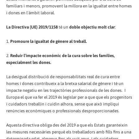
familiars i menors, promovent la millora en la igualtat entre homes
i dones en l'àmbit laboral.
La Directiva (UE) 2019/1158
té un
doble objectiu molt clar
:
1.
Promoure la igualtat de gènere al treball.
2.
Reduir l’impacte econòmic de la cura sobre les famílies,
especialment les dones.
La desigual distribució de responsabilitats real de cura entre
homes i dones contribueix a la bretxa salarial de gènere i té un
impacte negatiu en les trajectòries professionals de les dones. I
Europa el que va fer el 2019 és legislar per a que que els progenitors
i cuidadors treballin i cuidin alhora, sense que això impliqui
renúncies econòmiques o professionals desproporcionades.
Aquesta directiva obliga des del 2019 a que els Estats garanteixin
les mesures necessàries perquè els treballadors amb fills fins a una
determinada edat, almenys fins als vuit anys, i els cuidadors