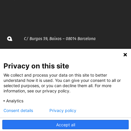
C/ Burgos 59, Baixos – 08014 Barcelona
spccc@
spcgtcatalunya.cat
Privacy on this site
935 120 481
We collect and process your data on this site to better
understand how it is used. You can give your consent to all or
@CGTCatalunya
selected purposes, or you can decline them all. For more
information, see our privacy policy.
cgtcatalunya
Analytics
CGTCatalunya
Consent details
Privacy policy
cgtcatalunya
Accept all