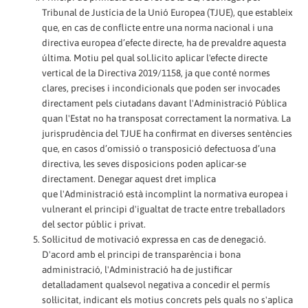
Tribunal de Justícia de la Unió Europea (TJUE), que estableix
que, en cas de conflicte entre una norma nacional i una
directiva europea d’efecte directe, ha de prevaldre aquesta
última. Motiu pel qual sol.licito aplicar l'efecte directe
vertical de la Directiva 2019/1158, ja que conté normes
clares, precises i incondicionals que poden ser invocades
directament pels ciutadans davant l'Administració Pública
quan l'Estat no ha transposat correctament la normativa. La
jurisprudència del TJUE ha confirmat en diverses sentències
que, en casos d’omissió o transposició defectuosa d’una
directiva, les seves disposicions poden aplicar-se
directament. Denegar aquest dret implica
que l'Administració està incomplint la normativa europea i
vulnerant el principi d'igualtat de tracte entre treballadors
del sector públic i privat.
Sol·licitud de motivació expressa en cas de denegació.
D'acord amb el principi de transparència i bona
administració, l'Administració ha de justificar
detalladament qualsevol negativa a concedir el permís
sol·licitat, indicant els motius concrets pels quals no s'aplica