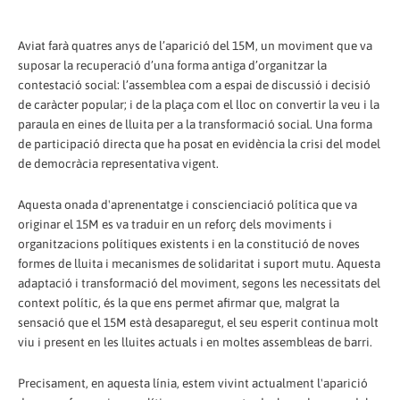
Aviat farà quatres anys de l’aparició del 15M, un moviment que va
suposar la recuperació d’una forma antiga d’organitzar la
contestació social: l’assemblea com a espai de discussió i decisió
de caràcter popular; i de la plaça com el lloc on convertir la veu i la
paraula en eines de lluita per a la transformació social. Una forma
de participació directa que ha posat en evidència la crisi del model
de democràcia representativa vigent.
Aquesta onada d'aprenentatge i conscienciació política que va
originar el 15M es va traduir en un reforç dels moviments i
organitzacions polítiques existents i en la constitució de noves
formes de lluita i mecanismes de solidaritat i suport mutu. Aquesta
adaptació i transformació del moviment, segons les necessitats del
context polític, és la que ens permet afirmar que, malgrat la
sensació que el 15M està desaparegut, el seu esperit continua molt
viu i present en les lluites actuals i en moltes assembleas de barri.
Precisament, en aquesta línia, estem vivint actualment l'aparició