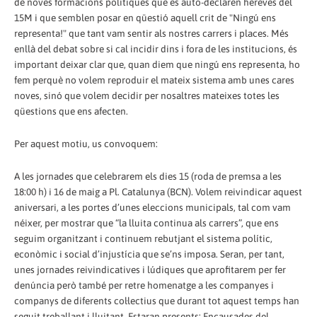
de noves formacions polítiques que es auto-declaren hereves del
15M i que semblen posar en qüestió aquell crit de "Ningú ens
representa!" que tant vam sentir als nostres carrers i places. Més
enllà del debat sobre si cal incidir dins i fora de les institucions, és
important deixar clar que, quan diem que ningú ens representa, ho
fem perquè no volem reproduir el mateix sistema amb unes cares
noves, sinó que volem decidir per nosaltres mateixes totes les
qüestions que ens afecten.
Per aquest motiu, us convoquem:
A les jornades que celebrarem els dies 15 (roda de premsa a les
18:00 h) i 16 de maig a Pl. Catalunya (BCN). Volem reivindicar aquest
aniversari, a les portes d’unes eleccions municipals, tal com vam
néixer, per mostrar que “la lluita continua als carrers”, que ens
seguim organitzant i continuem rebutjant el sistema polític,
econòmic i social d’injustícia que se’ns imposa. Seran, per tant,
unes jornades reivindicatives i lúdiques que aprofitarem per fer
denúncia però també per retre homenatge a les companyes i
companys de diferents col·lectius que durant tot aquest temps han
seguit treballant i lluitant. Estaran presents: Encausades del