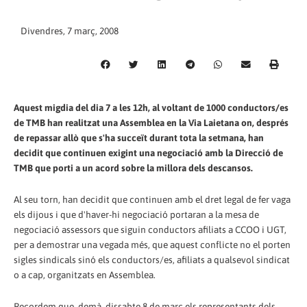
Divendres, 7 març, 2008
Aquest migdia del dia 7 a les 12h, al voltant de 1000 conductors/es
de TMB han realitzat una Assemblea en la Via Laietana on, després
de repassar allò que s'ha succeït durant tota la setmana, han
decidit que continuen exigint una negociació amb la Direcció de
TMB que porti a un acord sobre la millora dels descansos.
Al seu torn, han decidit que continuen amb el dret legal de fer vaga
els dijous i que d'haver-hi negociació portaran a la mesa de
negociació assessors que siguin conductors afiliats a CCOO i UGT,
per a demostrar una vegada més, que aquest conflicte no el porten
sigles sindicals sinó els conductors/es, afiliats a qualsevol sindicat
o a cap, organitzats en Assemblea.
Recordem que, demà, dissabte 8 de març els representants dels