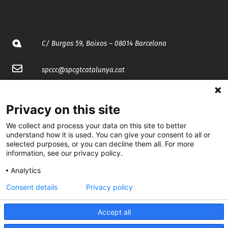
C/ Burgos 59, Baixos – 08014 Barcelona
spccc@
spcgtcatalunya.cat
935 120 481
Privacy on this site
@CGTCatalunya
We collect and process your data on this site to better
understand how it is used. You can give your consent to all or
selected purposes, or you can decline them all. For more
cgtcatalunya
information, see our privacy policy.
CGTCatalunya
Analytics
cgtcatalunya
Consent details
Privacy policy
Accept all