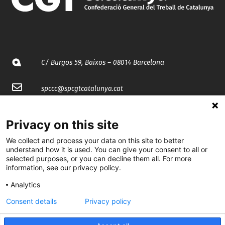
C/ Burgos 59, Baixos – 08014 Barcelona
spccc@
spcgtcatalunya.cat
935 120 481
Privacy on this site
We collect and process your data on this site to better
@CGTCatalunya
understand how it is used. You can give your consent to all or
selected purposes, or you can decline them all. For more
cgtcatalunya
information, see our privacy policy.
CGTCatalunya
Analytics
cgtcatalunya
Consent details
Privacy policy