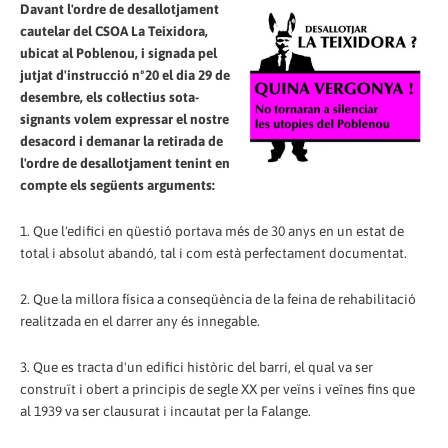
Davant l'ordre de desallotjament
cautelar del CSOA La Teixidora,
ubicat al Poblenou, i signada pel
jutjat d'instrucció nº20 el dia 29 de
desembre, els col·lectius sota-
signants volem expressar el nostre
desacord i demanar la retirada de
l'ordre de desallotjament tenint en
compte els següents arguments:
1. Que l'edifici en qüestió portava més de 30 anys en un estat de
total i absolut abandó, tal i com està perfectament documentat.
2. Que la millora física a conseqüència de la feina de rehabilitació
realitzada en el darrer any és innegable.
3. Que es tracta d'un edifici històric del barri, el qual va ser
construït i obert a principis de segle XX per veïns i veïnes fins que
al 1939 va ser clausurat i incautat per la Falange.