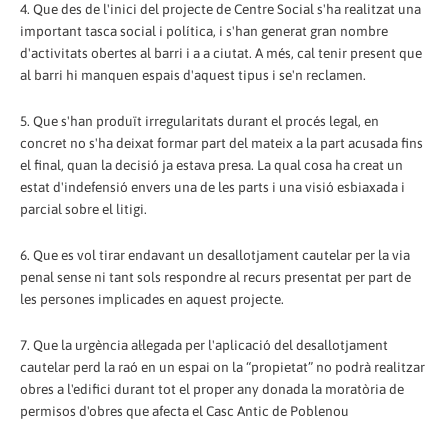
4. Que des de l'inici del projecte de Centre Social s'ha realitzat una
important tasca social i política, i s'han generat gran nombre
d'activitats obertes al barri i a a ciutat. A més, cal tenir present que
al barri hi manquen espais d'aquest tipus i se'n reclamen.
5. Que s'han produït irregularitats durant el procés legal, en
concret no s'ha deixat formar part del mateix a la part acusada fins
el final, quan la decisió ja estava presa. La qual cosa ha creat un
estat d'indefensió envers una de les parts i una visió esbiaxada i
parcial sobre el litigi.
6. Que es vol tirar endavant un desallotjament cautelar per la via
penal sense ni tant sols respondre al recurs presentat per part de
les persones implicades en aquest projecte.
7. Que la urgència al·legada per l'aplicació del desallotjament
cautelar perd la raó en un espai on la “propietat” no podrà realitzar
obres a l'edifici durant tot el proper any donada la moratòria de
permisos d'obres que afecta el Casc Antic de Poblenou