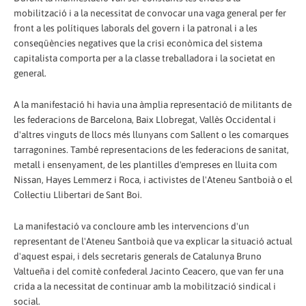
mobilització i a la necessitat de convocar una vaga general per fer
front a les polítiques laborals del govern i la patronal i a les
conseqüències negatives que la crisi econòmica del sistema
capitalista comporta per a la classe treballadora i la societat en
general.
A la manifestació hi havia una àmplia representació de militants de
les federacions de Barcelona, Baix Llobregat, Vallès Occidental i
d'altres vinguts de llocs més llunyans com Sallent o les comarques
tarragonines. També representacions de les federacions de sanitat,
metall i ensenyament, de les plantilles d'empreses en lluita com
Nissan, Hayes Lemmerz i Roca, i activistes de l'Ateneu Santboià o el
Col·lectiu Llibertari de Sant Boi.
La manifestació va concloure amb les intervencions d'un
representant de l'Ateneu Santboià que va explicar la situació actual
d'aquest espai, i dels secretaris generals de Catalunya Bruno
Valtueña i del comitè confederal Jacinto Ceacero, que van fer una
crida a la necessitat de continuar amb la mobilització sindical i
social.