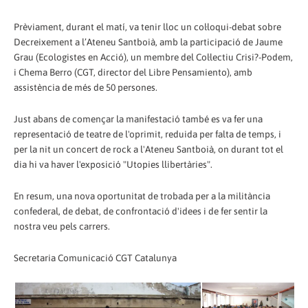
Prèviament, durant el matí, va tenir lloc un col·loqui-debat sobre
Decreixement a l’Ateneu Santboià, amb la participació de Jaume
Grau (Ecologistes en Acció), un membre del Col·lectiu Crisi?-Podem,
i Chema Berro (CGT, director del Libre Pensamiento), amb
assistència de més de 50 persones.
Just abans de començar la manifestació també es va fer una
representació de teatre de l'oprimit, reduida per falta de temps, i
per la nit un concert de rock a l'Ateneu Santboià, on durant tot el
dia hi va haver l'exposició "Utopies llibertàries".
En resum, una nova oportunitat de trobada per a la militància
confederal, de debat, de confrontació d'idees i de fer sentir la
nostra veu pels carrers.
Secretaria Comunicació CGT Catalunya