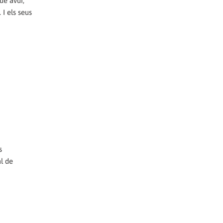
ue avui,
I els seus
s
l de