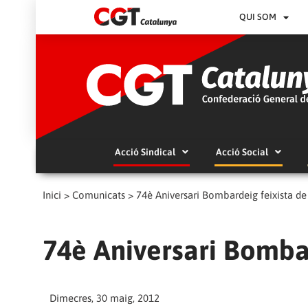
QUI SOM
Acció Sindical
Acció Social
Inici
>
Comunicats
>
74è Aniversari Bombardeig feixista de
74è Aniversari Bombar
Dimecres, 30 maig, 2012