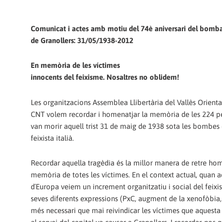
Comunicat i actes amb motiu del 74è aniversari del bomb
de Granollers: 31/05/1938-2012
En memòria de les víctimes
innocents del feixisme. Nosaltres no oblidem!
Les organitzacions Assemblea Llibertària del Vallès Orienta
CNT volem recordar i homenatjar la memòria de les 224 p
van morir aquell trist 31 de maig de 1938 sota les bombes d
feixista italià.
Recordar aquella tragèdia és la millor manera de retre ho
memòria de totes les víctimes. En el context actual, quan aq
d´Europa veiem un increment organitzatiu i social del feixi
seves diferents expressions (PxC, augment de la xenofòbia, 
més necessari que mai reivindicar les víctimes que aquesta