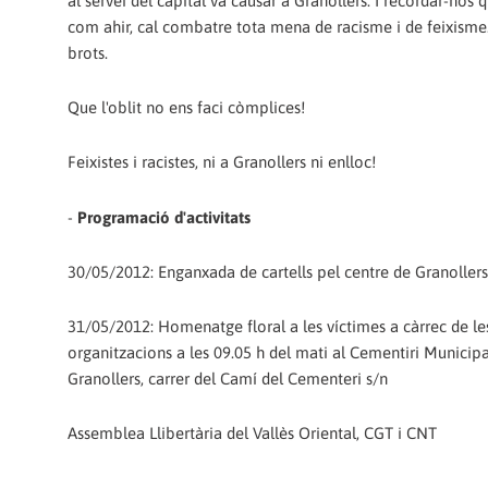
al servei del capital va causar a Granollers. I recordar-nos q
com ahir, cal combatre tota mena de racisme i de feixisme. 
brots.
Que l'oblit no ens faci còmplices!
Feixistes i racistes, ni a Granollers ni enlloc!
-
Programació d'activitats
30/05/2012: Enganxada de cartells pel centre de Granollers
31/05/2012: Homenatge floral a les víctimes a càrrec de le
organitzacions a les 09.05 h del mati al Cementiri Municipa
Granollers, carrer del Camí del Cementeri s/n
Assemblea Llibertària del Vallès Oriental, CGT i CNT