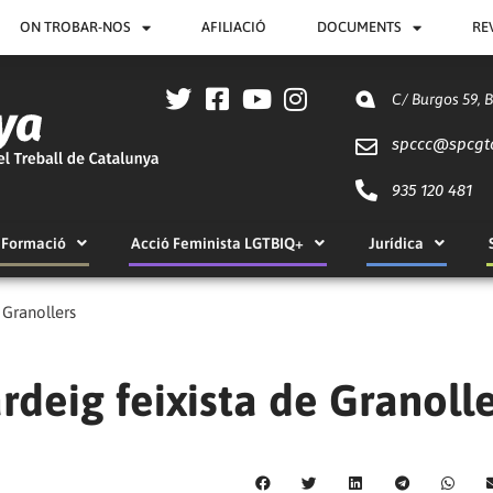
ON TROBAR-NOS
AFILIACIÓ
DOCUMENTS
RE
C/ Burgos 59, 
spccc@
spcgt
935 120 481
Formació
Acció Feminista LGTBIQ+
Jurídica
 Granollers
deig feixista de Granoll