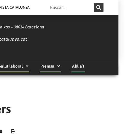
Search
VISTA CATALUNYA
Baixos – 08014 Barcelona
catalunya.cat
Salut laboral
Premsa
Afilia’t
ers