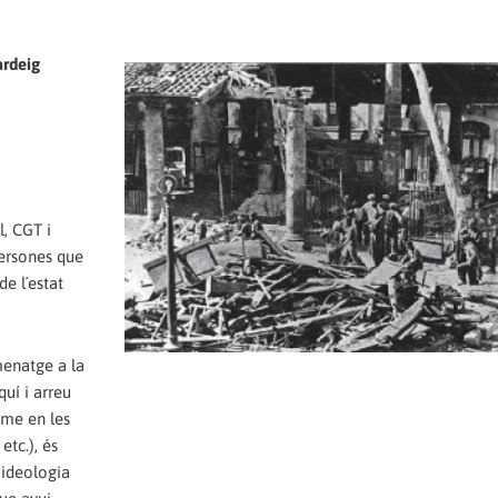
ardeig
l, CGT i
ersones que
e l´estat
menatge a la
uí i arreu
sme en les
etc.), és
 ideologia