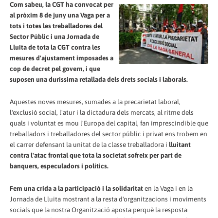
Com sabeu, la CGT ha convocat per
al pròxim 8 de juny una Vaga per a
tots i totes les treballadores del
Sector Públic i una Jornada de
Lluita de tota la CGT contra les
mesures d'ajustament imposades a
cop de decret pel govern, i que
suposen una duríssima retallada dels drets socials i laborals.
Aquestes noves mesures, sumades a la precarietat laboral,
l'exclusió social, l'atur i la dictadura dels mercats, al ritme dels
quals i voluntat es mou l'Europa del capital, fan imprescindible que
treballadors i treballadores del sector públic i privat ens trobem en
el carrer defensant la unitat de la classe treballadora i
lluitant
contra l'atac frontal que tota la societat sofreix per part de
banquers, especuladors i polítics.
Fem una crida a la participació i la solidaritat
en la Vaga i en la
Jornada de Lluita mostrant a la resta d'organitzacions i moviments
socials que la nostra Organització aposta perquè la resposta