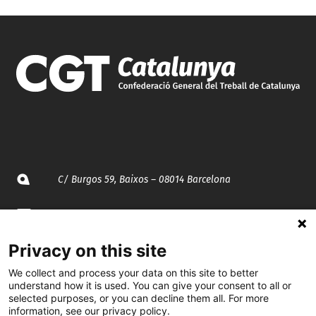
C/ Burgos 59, Baixos – 08014 Barcelona
spccc@
spcgtcatalunya.cat
Privacy on this site
935 120 481
We collect and process your data on this site to better
understand how it is used. You can give your consent to all or
@CGTCatalunya
selected purposes, or you can decline them all. For more
information, see our privacy policy.