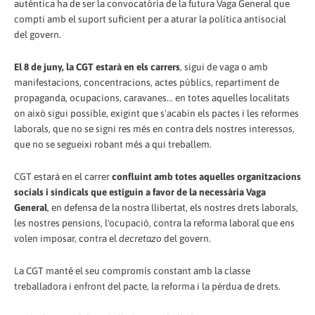
autèntica ha de ser la convocatòria de la futura Vaga General que
compti amb el suport suficient per a aturar la política antisocial
del govern.
El 8 de juny, la CGT estarà en els carrers
, sigui de vaga o amb
manifestacions, concentracions, actes públics, repartiment de
propaganda, ocupacions, caravanes... en totes aquelles localitats
on això sigui possible, exigint que s'acabin els pactes i les reformes
laborals, que no se signi res més en contra dels nostres interessos,
que no se segueixi robant més a qui treballem.
CGT estarà en el carrer
confluint amb totes aquelles organitzacions
socials i sindicals que estiguin a favor de la necessària Vaga
General
, en defensa de la nostra llibertat, els nostres drets laborals,
les nostres pensions, l'ocupació, contra la reforma laboral que ens
volen imposar, contra el
decretazo
del govern.
La CGT manté el seu compromís constant amb la classe
treballadora i enfront del pacte, la reforma i la pèrdua de drets.