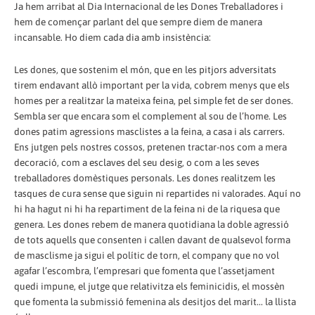
Ja hem arribat al Dia Internacional de les Dones Treballadores i
hem de començar parlant del que sempre diem de manera
incansable. Ho diem cada dia amb insistència:
Les dones, que sostenim el món, que en les pitjors adversitats
tirem endavant allò important per la vida, cobrem menys que els
homes per a realitzar la mateixa feina, pel simple fet de ser dones.
Sembla ser que encara som el complement al sou de l’home. Les
dones patim agressions masclistes a la feina, a casa i als carrers.
Ens jutgen pels nostres cossos, pretenen tractar-nos com a mera
decoració, com a esclaves del seu desig, o com a les seves
treballadores domèstiques personals. Les dones realitzem les
tasques de cura sense que siguin ni repartides ni valorades. Aquí no
hi ha hagut ni hi ha repartiment de la feina ni de la riquesa que
genera. Les dones rebem de manera quotidiana la doble agressió
de tots aquells que consenten i callen davant de qualsevol forma
de masclisme ja sigui el polític de torn, el company que no vol
agafar l’escombra, l’empresari que fomenta que l’assetjament
quedi impune, el jutge que relativitza els feminicidis, el mossèn
que fomenta la submissió femenina als desitjos del marit... la llista