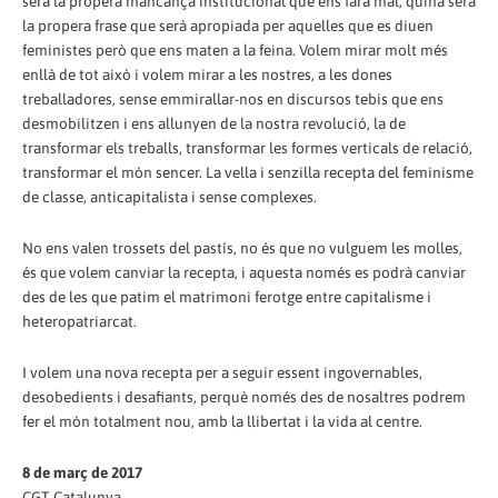
serà la propera mancança institucional que ens farà mal, quina serà
la propera frase que serà apropiada per aquelles que es diuen
feministes però que ens maten a la feina. Volem mirar molt més
enllà de tot això i volem mirar a les nostres, a les dones
treballadores, sense emmirallar-nos en discursos tebis que ens
desmobilitzen i ens allunyen de la nostra revolució, la de
transformar els treballs, transformar les formes verticals de relació,
transformar el món sencer. La vella i senzilla recepta del feminisme
de classe, anticapitalista i sense complexes.
No ens valen trossets del pastís, no és que no vulguem les molles,
és que volem canviar la recepta, i aquesta només es podrà canviar
des de les que patim el matrimoni ferotge entre capitalisme i
heteropatriarcat.
I volem una nova recepta per a seguir essent ingovernables,
desobedients i desafiants, perquè només des de nosaltres podrem
fer el món totalment nou, amb la llibertat i la vida al centre.
8 de març de 2017
CGT Catalunya