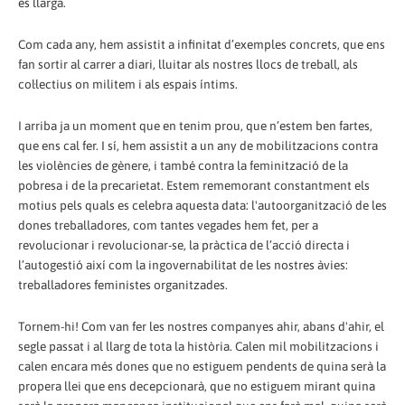
és llarga.
Com cada any, hem assistit a infinitat d’exemples concrets, que ens
fan sortir al carrer a diari, lluitar als nostres llocs de treball, als
col·lectius on militem i als espais íntims.
I arriba ja un moment que en tenim prou, que n’estem ben fartes,
que ens cal fer. I sí, hem assistit a un any de mobilitzacions contra
les violències de gènere, i també contra la feminització de la
pobresa i de la precarietat. Estem rememorant constantment els
motius pels quals es celebra aquesta data: l'autoorganització de les
dones treballadores, com tantes vegades hem fet, per a
revolucionar i revolucionar-se, la pràctica de l’acció directa i
l’autogestió així com la ingovernabilitat de les nostres àvies:
treballadores feministes organitzades.
Tornem-hi! Com van fer les nostres companyes ahir, abans d'ahir, el
segle passat i al llarg de tota la història. Calen mil mobilitzacions i
calen encara més dones que no estiguem pendents de quina serà la
propera llei que ens decepcionarà, que no estiguem mirant quina