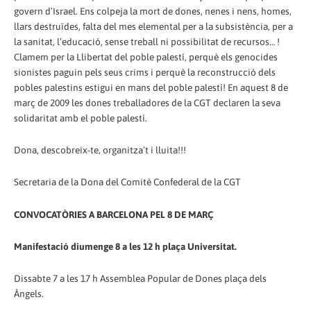
govern d’Israel. Ens colpeja la mort de dones, nenes i nens, homes,
llars destruïdes, falta del mes elemental per a la subsistència, per a
la sanitat, l’educació, sense treball ni possibilitat de recursos… !
Clamem per la Llibertat del poble palestí, perquè els genocides
sionistes paguin pels seus crims i perquè la reconstrucció dels
pobles palestins estigui en mans del poble palestí! En aquest 8 de
març de 2009 les dones treballadores de la CGT declaren la seva
solidaritat amb el poble palestí.
Dona, descobreix-te, organitza’t i lluita!!!
Secretaria de la Dona del Comitè Confederal de la CGT
CONVOCATÒRIES A BARCELONA PEL 8 DE MARÇ
Manifestació diumenge 8 a les 12 h plaça Universitat.
Dissabte 7 a les 17 h Assemblea Popular de Dones plaça dels
Àngels.