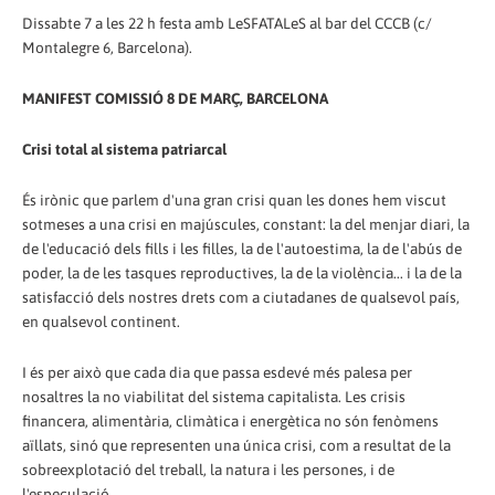
Dissabte 7 a les 22 h festa amb LeSFATALeS al bar del CCCB (c/
Montalegre 6, Barcelona).
MANIFEST COMISSIÓ 8 DE MARÇ, BARCELONA
Crisi total al sistema patriarcal
És irònic que parlem d'una gran crisi quan les dones hem viscut
sotmeses a una crisi en majúscules, constant: la del menjar diari, la
de l'educació dels fills i les filles, la de l'autoestima, la de l'abús de
poder, la de les tasques reproductives, la de la violència... i la de la
satisfacció dels nostres drets com a ciutadanes de qualsevol país,
en qualsevol continent.
I és per això que cada dia que passa esdevé més palesa per
nosaltres la no viabilitat del sistema capitalista. Les crisis
financera, alimentària, climàtica i energètica no són fenòmens
aïllats, sinó que representen una única crisi, com a resultat de la
sobreexplotació del treball, la natura i les persones, i de
l'especulació .