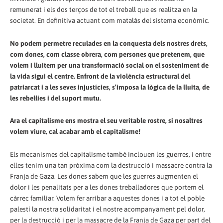
remunerat i els dos terços de tot el treball que es realitza en la
societat. En definitiva actuant com matalàs del sistema econòmic.
No podem permetre reculades en la conquesta dels nostres drets,
com dones, com classe obrera, com persones que pretenem, que
volem i lluitem per una transformació social on el sosteniment de
la vida sigui el centre. Enfront de la violència estructural del
patriarcat i a les seves injustícies, s’imposa la lògica de la lluita, de
les rebel·lies i del suport mutu.
Ara el capitalisme ens mostra el seu veritable rostre, si nosaltres
volem viure, cal acabar amb el capitalisme!
Els mecanismes del capitalisme també inclouen les guerres, i entre
elles tenim una tan pròxima com la destrucció i massacre contra la
Franja de Gaza. Les dones sabem que les guerres augmenten el
dolor i les penalitats per a les dones treballadores que portem el
càrrec familiar. Volem fer arribar a aquestes dones i a tot el poble
palestí la nostra solidaritat i el nostre acompanyament pel dolor,
per la destrucció i per la massacre de la Franja de Gaza per part del