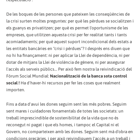
De les boques de les persones que pateixen les conseqüències de
la crisi surten moltes preguntes: per què les pèrdues se socialitzen i
els guanys es privatitzen; per què es permet l'oportunisme de les
empreses, que utilitzen aquesta crisi per fer realitat tants i tants
acomiadaments; per què aquest suport incondicional dels estats a
les entitats bancàries en "crisi i pèrdues"? I després ens diuen que
no hi ha finançament: ni per aplicar la Llei de dependència, ni per
dotar de mitjans la Llei de violència de gènere, ni per assegurar
l'accés als serveis públics... Per això fem nostra la reivindicació del
Fòrum Social Mundial:
Nacionalització de la banca sota control
social !
Ha d'haver-hi recursos per fer les coses que realment
importen.
Fins a data d'avui les dones seguim sent les més pobres. Seguim
sent mares i cuidadores fonamentals de totes les societats: un
treball imprescindible de sostenibilitat de la vida que no és
reconegut ni pagat i que els homes, i tampoc el Capital ni el
Govern, no comparteixen amb les dones. Seguim sent mà d'obra en
condicions precàries, i per això reivindiquem l'accés a un treball i