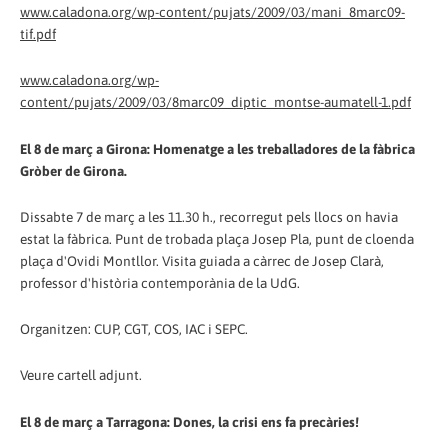
www.caladona.org/wp-content/pujats/2009/03/mani_8marc09-
tif.pdf
www.caladona.org/wp-
content/pujats/2009/03/8marc09_diptic_montse-aumatell-1.pdf
El 8 de març a Girona: Homenatge a les treballadores de la fàbrica
Gròber de Girona.
Dissabte 7 de març a les 11.30 h., recorregut pels llocs on havia
estat la fàbrica. Punt de trobada plaça Josep Pla, punt de cloenda
plaça d'Ovidi Montllor. Visita guiada a càrrec de Josep Clarà,
professor d'història contemporània de la UdG.
Organitzen: CUP, CGT, COS, IAC i SEPC.
Veure cartell adjunt.
El 8 de març a Tarragona: Dones, la crisi ens fa precàries!