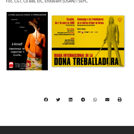
Foc, CGT, Co.Bas, EIC, Endavant (OSAN) i SEPC.