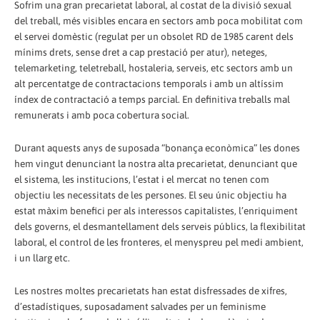
Sofrim una gran precarietat laboral, al costat de la divisió sexual
del treball, més visibles encara en sectors amb poca mobilitat com
el servei domèstic (regulat per un obsolet RD de 1985 carent dels
mínims drets, sense dret a cap prestació per atur), neteges,
telemarketing, teletreball, hostaleria, serveis, etc sectors amb un
alt percentatge de contractacions temporals i amb un altíssim
índex de contractació a temps parcial. En definitiva treballs mal
remunerats i amb poca cobertura social.
Durant aquests anys de suposada “bonança econòmica” les dones
hem vingut denunciant la nostra alta precarietat, denunciant que
el sistema, les institucions, l’estat i el mercat no tenen com
objectiu les necessitats de les persones. El seu únic objectiu ha
estat màxim benefici per als interessos capitalistes, l’enriquiment
dels governs, el desmantellament dels serveis públics, la flexibilitat
laboral, el control de les fronteres, el menyspreu pel medi ambient,
i un llarg etc.
Les nostres moltes precarietats han estat disfressades de xifres,
d’estadístiques, suposadament salvades per un feminisme