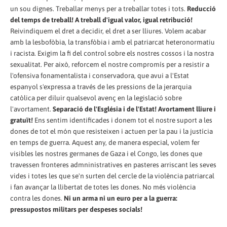
un sou dignes. Treballar menys per a treballar totes i tots.
Reducció
del temps de treball! A treball d'igual valor, igual retribució!
Reivindiquem el dret a decidir, el dret a ser lliures. Volem acabar
amb la lesbofòbia, la transfòbia i amb el patriarcat heteronormatiu
i racista. Exigim la fi del control sobre els nostres cossos i la nostra
sexualitat. Per això, reforcem el nostre compromís per a resistir a
l'ofensiva fonamentalista i conservadora, que avui a l'Estat
espanyol s'expressa a través de les pressions de la jerarquia
catòlica per diluir qualsevol avenç en la legislació sobre
l'avortament.
Separació de l'Església i de l'Estat! Avortament lliure i
gratuït!
Ens sentim identificades i donem tot el nostre suport a les
dones de tot el món que resisteixen i actuen per la pau i la justícia
en temps de guerra. Aquest any, de manera especial, volem fer
visibles les nostres germanes de Gaza i el Congo, les dones que
travessen fronteres admninistratives en pasteres arriscant les seves
vides i totes les que se'n surten del cercle de la violència patriarcal
i fan avançar la llibertat de totes les dones. No més violència
contra les dones.
Ni un arma ni un euro per a la guerra:
pressupostos militars per despeses socials!