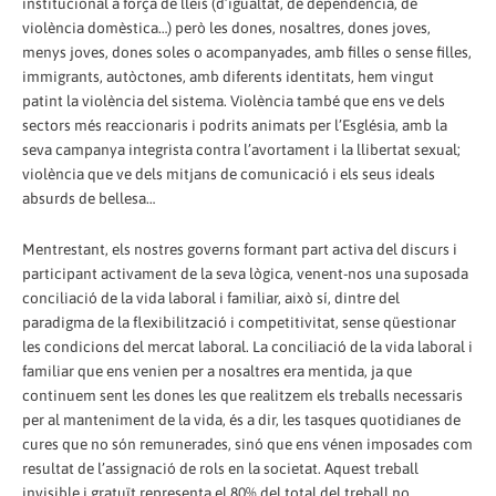
institucional a força de lleis (d’igualtat, de dependència, de
violència domèstica…) però les dones, nosaltres, dones joves,
menys joves, dones soles o acompanyades, amb filles o sense filles,
immigrants, autòctones, amb diferents identitats, hem vingut
patint la violència del sistema. Violència també que ens ve dels
sectors més reaccionaris i podrits animats per l’Església, amb la
seva campanya integrista contra l’avortament i la llibertat sexual;
violència que ve dels mitjans de comunicació i els seus ideals
absurds de bellesa…
Mentrestant, els nostres governs formant part activa del discurs i
participant activament de la seva lògica, venent-nos una suposada
conciliació de la vida laboral i familiar, això sí, dintre del
paradigma de la flexibilització i competitivitat, sense qüestionar
les condicions del mercat laboral. La conciliació de la vida laboral i
familiar que ens venien per a nosaltres era mentida, ja que
continuem sent les dones les que realitzem els treballs necessaris
per al manteniment de la vida, és a dir, les tasques quotidianes de
cures que no són remunerades, sinó que ens vénen imposades com
resultat de l’assignació de rols en la societat. Aquest treball
invisible i gratuït representa el 80% del total del treball no