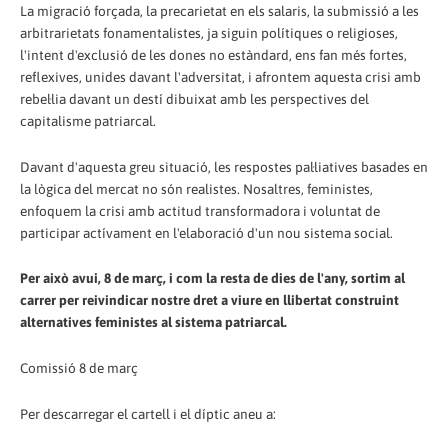
La migració forçada, la precarietat en els salaris, la submissió a les
arbitrarietats fonamentalistes, ja siguin polítiques o religioses,
l'intent d'exclusió de les dones no estàndard, ens fan més fortes,
reflexives, unides davant l'adversitat, i afrontem aquesta crisi amb
rebel·lia davant un destí dibuixat amb les perspectives del
capitalisme patriarcal.
Davant d'aquesta greu situació, les respostes pal·liatives basades en
la lògica del mercat no són realistes. Nosaltres, feministes,
enfoquem la crisi amb actitud transformadora i voluntat de
participar actívament en l'elaboració d'un nou sistema social.
Per això avui, 8 de març, i com la resta de dies de l'any, sortim al
carrer per reivindicar nostre dret a viure en llibertat construint
alternatives feministes al sistema patriarcal.
Comissió 8 de març
Per descarregar el cartell i el díptic aneu a: