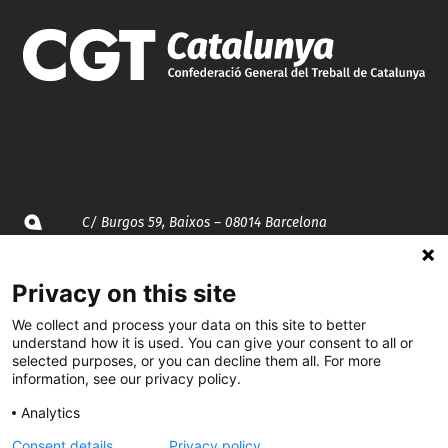
C/ Burgos 59, Baixos – 08014 Barcelona
spccc@
spcgtcatalunya.cat
Privacy on this site
935 120 481
We collect and process your data on this site to better
understand how it is used. You can give your consent to all or
selected purposes, or you can decline them all. For more
information, see our privacy policy.
@CGTCatalunya
Analytics
cgtcatalunya
Consent details
Privacy policy