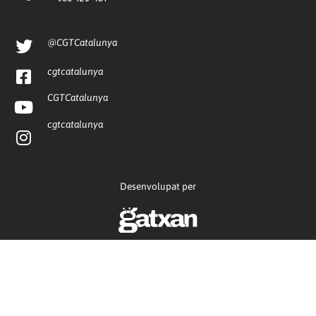
@CGTCatalunya
cgtcatalunya
CGTCatalunya
cgtcatalunya
Desenvolupat per