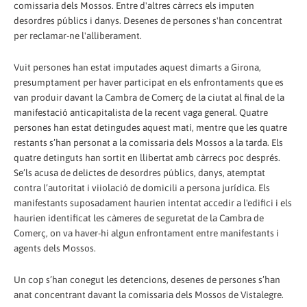
comissaria dels Mossos. Entre d'altres càrrecs els imputen
desordres públics i danys. Desenes de persones s'han concentrat
per reclamar-ne l'alliberament.
Vuit persones han estat imputades aquest dimarts a Girona,
presumptament per haver participat en els enfrontaments que es
van produir davant la Cambra de Comerç de la ciutat al final de la
manifestació anticapitalista de la recent vaga general. Quatre
persones han estat detingudes aquest matí, mentre que les quatre
restants s’han personat a la comissaria dels Mossos a la tarda. Els
quatre detinguts han sortit en llibertat amb càrrecs poc després.
Se’ls acusa de delictes de desordres públics, danys, atemptat
contra l’autoritat i viiolació de domicili a persona jurídica. Els
manifestants suposadament haurien intentat accedir a l'edifici i els
haurien identificat les càmeres de seguretat de la Cambra de
Comerç, on va haver-hi algun enfrontament entre manifestants i
agents dels Mossos.
Un cop s’han conegut les detencions, desenes de persones s’han
anat concentrant davant la comissaria dels Mossos de Vistalegre.