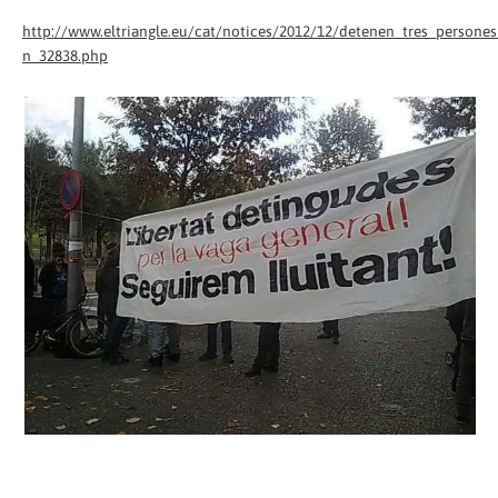
http://www.eltriangle.eu/cat/notices/2012/12/detenen_tres_persones
n_32838.php