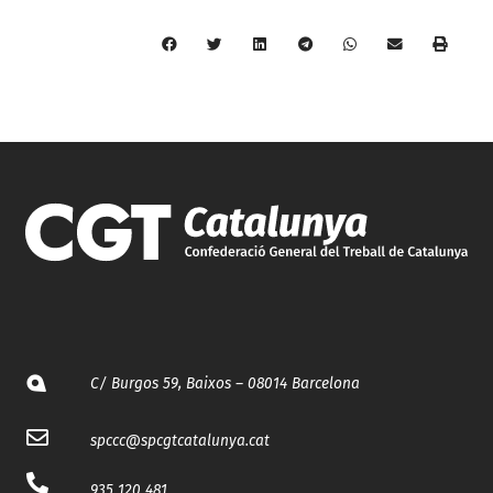
C/ Burgos 59, Baixos – 08014 Barcelona
spccc@
spcgtcatalunya.cat
935 120 481