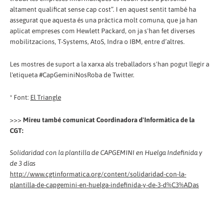
altament qualificat sense cap cost”. I en aquest sentit també ha
assegurat que aquesta és una pràctica molt comuna, que ja han
aplicat empreses com Hewlett Packard, on ja s'han fet diverses
mobilitzacions, T-Systems, AtoS, Indra o IBM, entre d’altres.
Les mostres de suport a la xarxa als treballadors s'han pogut llegir a
l'etiqueta #CapGeminiNosRoba de Twitter.
* Font:
El Triangle
>>>
Mireu també comunicat Coordinadora d'Informàtica de la
CGT:
Solidaridad con la plantilla de CAPGEMINI en Huelga Indefinida y
de 3 días
http://www.cgtinformatica.org/content/solidaridad-con-la-
plantilla-de-capgemini-en-huelga-indefinida-y-de-3-d%C3%ADas