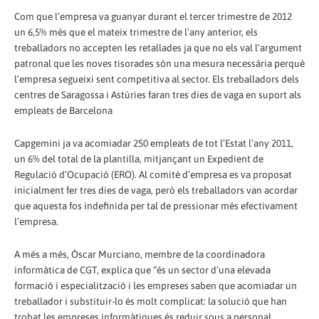
Com que l’empresa va guanyar durant el tercer trimestre de 2012
un 6,5% més que el mateix trimestre de l’any anterior, els
treballadors no accepten les retallades ja que no els val l’argument
patronal que les noves tisorades són una mesura necessària perquè
l’empresa segueixi sent competitiva al sector. Els treballadors dels
centres de Saragossa i Astúries faran tres dies de vaga en suport als
empleats de Barcelona
Capgemini ja va acomiadar 250 empleats de tot l’Estat l’any 2011,
un 6% del total de la plantilla, mitjançant un Expedient de
Regulació d’Ocupació (ERO). Al comitè d’empresa es va proposat
inicialment fer tres dies de vaga, però els treballadors van acordar
que aquesta fos indefinida per tal de pressionar més efectivament
l’empresa.
A més a més, Òscar Murciano, membre de la coordinadora
informàtica de CGT, explica que “és un sector d’una elevada
formació i especialització i les empreses saben que acomiadar un
treballador i substituir-lo és molt complicat: la solució que han
trobat les empreses informàtiques és reduir sous a personal