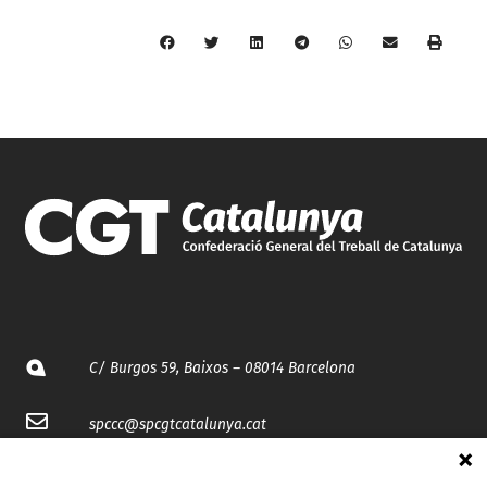
C/ Burgos 59, Baixos – 08014 Barcelona
spccc@
spcgtcatalunya.cat
935 120 481