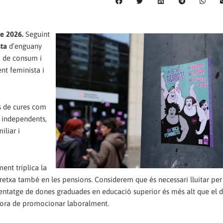
e 2026.
Seguint
ta
d’enguany
, de consum i
nt feminista i
s de cures com
s independents,
iliar i
ent triplica la
retxa també en les pensions. Considerem que és necessari lluitar per
rcentatge de dones graduades en educació superior és més alt que el
 l'hora de promocionar laboralment.