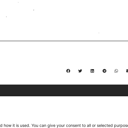
C/ Burgos 59, Baixos – 08014 Barcelona
spccc@
spcgtcatalunya.cat
d how it is used. You can give your consent to all or selected purpos