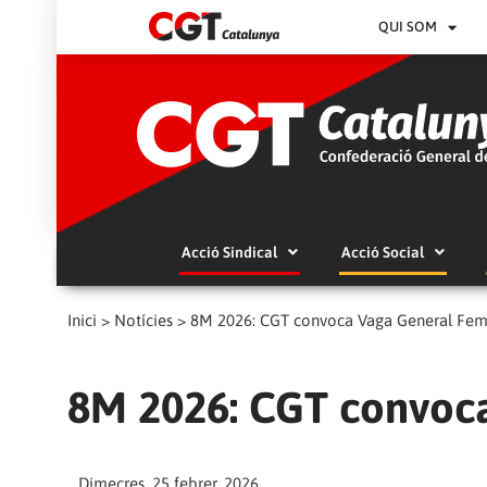
QUI SOM
Acció Sindical
Acció Social
Inici
>
Notícies
>
8M 2026: CGT convoca Vaga General Fem
8M 2026: CGT convoca
Dimecres, 25 febrer, 2026