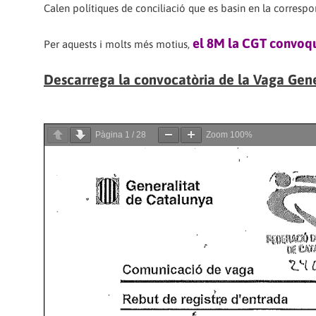
Calen polítiques de conciliació que es basin en la correspons
el 8M la CGT convoqu
Per aquests i molts més motius,
Descarrega la convocatòria de la Vaga Gen
Pàgina
1
/
28
Zoom
100%