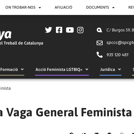
ON TROBAR-NOS
AFILIACIÓ
DOCUMENTS
RE
C/ Burgos 59, 
spccc@
spcgt
935 120 481
Formació
Acció Feminista LGTBIQ+
Jurídica
inista
 Vaga General Feminista