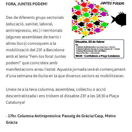
FORA, JUNTES PODEM!
Des de diferents grups sectorials
(educació, sanitat, laboral,
antirrepressiu, etc.) i territorials
(algunes assemblees de barris i
altres llocs) convoquem a la
mobilització del 23F a Barcelona
amb el lema “Fem-los fora! Juntes
podem!” que coincideix amb
manifestacions arreu l’estat. Aquesta jornada serà el començament
d’una setmana de lluita en la que diversos sectors es mobilitzaran.
Uneix-te a la teva columna, assemblea, col·lectiu o acció
descentralitzada i ens trobem el dissabte 23F a les 18:30 a Plaça
Catalunya!
-
17hr. Columna Antirepressiva: Passeig de Gràcia/Casp, Metro
Gràcia