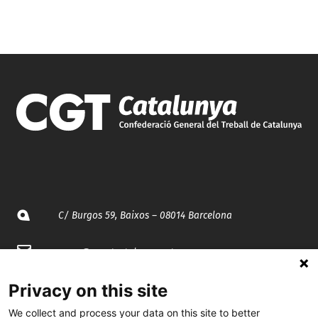
C/ Burgos 59, Baixos – 08014 Barcelona
spccc@
spcgtcatalunya.cat
935 120 481
Privacy on this site
We collect and process your data on this site to better