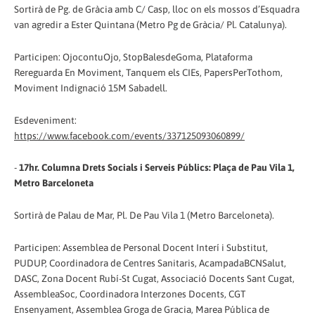
Sortirà de Pg. de Gràcia amb C/ Casp, lloc on els mossos d’Esquadra
van agredir a Ester Quintana (Metro Pg de Gràcia/ Pl. Catalunya).
Participen: OjocontuOjo, StopBalesdeGoma, Plataforma
Rereguarda En Moviment, Tanquem els CIEs, PapersPerTothom,
Moviment Indignació 15M Sabadell.
Esdeveniment:
https://www.facebook.com/events/337125093060899/
-
17hr. Columna Drets Socials i Serveis Públics: Plaça de Pau Vila 1,
Metro Barceloneta
Sortirà de Palau de Mar, Pl. De Pau Vila 1 (Metro Barceloneta).
Participen: Assemblea de Personal Docent Interí i Substitut,
PUDUP, Coordinadora de Centres Sanitaris, AcampadaBCNSalut,
DASC, Zona Docent Rubí-St Cugat, Associació Docents Sant Cugat,
AssembleaSoc, Coordinadora Interzones Docents, CGT
Ensenyament, Assemblea Groga de Gracia, Marea Pública de