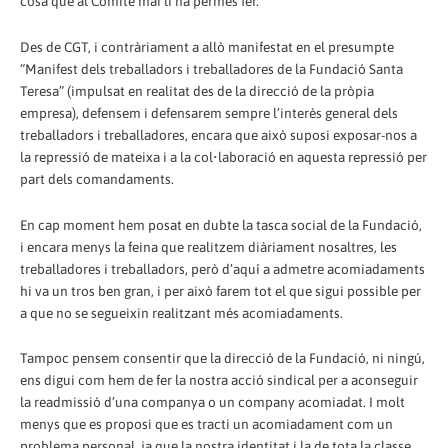
cosa que al Comitè mai li ha permès fer.
Des de CGT, i contràriament a allò manifestat en el presumpte
“Manifest dels treballadors i treballadores de la Fundació Santa
Teresa” (impulsat en realitat des de la direcció de la pròpia
empresa), defensem i defensarem sempre l’interès general dels
treballadors i treballadores, encara que això suposi exposar-nos a
la repressió de mateixa i a la col•laboració en aquesta repressió per
part dels comandaments.
En cap moment hem posat en dubte la tasca social de la Fundació,
i encara menys la feina que realitzem diàriament nosaltres, les
treballadores i treballadors, però d’aquí a admetre acomiadaments
hi va un tros ben gran, i per això farem tot el que sigui possible per
a que no se segueixin realitzant més acomiadaments.
Tampoc pensem consentir que la direcció de la Fundació, ni ningú,
ens digui com hem de fer la nostra acció sindical per a aconseguir
la readmissió d’una companya o un company acomiadat. I molt
menys que es proposi que es tracti un acomiadament com un
problema personal, ja que la nostra identitat i la de tota la classe