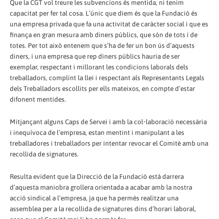
Que la CGT vol treure les subvencions és mentida, ni tenim
capacitat per fer tal cosa. L’únic que diem és que la Fundació és
una empresa privada que fa una activitat de caràcter social i que es
finança en gran mesura amb diners públics, que són de tots i de
totes. Per tot això entenem que s’ha de fer un bon ús d’aquests
diners, i una empresa que rep diners públics hauria de ser
exemplar, respectant i millorant les condicions laborals dels
treballadors, complint la llei i respectant als Representants Legals
dels Treballadors escollits per ells mateixos, en compte d’estar
difonent mentides.
Mitjançant alguns Caps de Servei i amb la col•laboració necessària
i inequívoca de l’empresa, estan mentint i manipulant a les
treballadores i treballadors per intentar revocar el Comitè amb una
recollida de signatures.
Resulta evident que la Direcció de la Fundació està darrera
d’aquesta maniobra grollera orientada a acabar amb la nostra
acció sindical a l’empresa, ja que ha permès realitzar una
assemblea per a la recollida de signatures dins d’horari laboral,