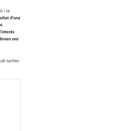
ó i la
uïtat d’una
at
’interès
 donen uns
di-tarifes-