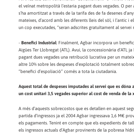
el veïnat metropolità l’estaria pagant dues vegades. O per al
s’ha amortitzat a través de la tarifa des de fa desenes d’an
mateixes, d’acord amb les diferents lleis del sòl, i l’antic i
un cop executades, “seran adscrites gratuïtament al servei
-
Benefici Industrial
: Finalment, Agbar incorpora un benefi
Aigües Ter Llobregat (ATL). Avui, la concessionària d’ATL ja 
pagant dues vegades una retribució lucrativa per un matei
altre 10% sobre les despeses d’explotació totalment sobre
“benefici d’espoliació” comès a tota la ciutadania.
Aquest total de despeses imputades al servei que es dóna a 
un cost unitari 3,5 vegades superior al cost de venda de la
A més d’aquests sobrecostos que es detallen en aquest sego
partida d’ingressos ja el 2004 Agbar ingressava 1,6 M€ provi
els pagaments. Tenint en compte que els expedients de tall d’
els ingressos actuals d’Agbar provinents de la pobresa hídr