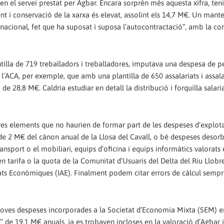
a en el servei prestat per Agbar. Encara sorprèn més aquesta xifra, ten
 i conservació de la xarxa és elevat, assolint els 14,7 M€. Un mant
ltinacional, fet que ha suposat i suposa l’autocontractació”, amb la c
tilla de 719 treballadors i treballadores, imputava una despesa de p
 l’ACA, per exemple, que amb una plantilla de 650 assalariats i assala
e 28,8 M€. Caldria estudiar en detall la distribució i forquilla salari
tres elements que no haurien de formar part de les despeses d’explo
 de 2 M€ del cànon anual de la Llosa del Cavall, o bé despeses desor
ansport o el mobiliari, equips d’oficina i equips informàtics valorats 
 tarifa o la quota de la Comunitat d’Usuaris del Delta del Riu Llobr
tats Econòmiques (IAE). Finalment podem citar errors de càlcul semp
 noves despeses incorporades a la Societat d’Economia Mixta (SEM) e
 19,1 M€ anuals, ja es trobaven incloses en la valoració d’Agbar i,