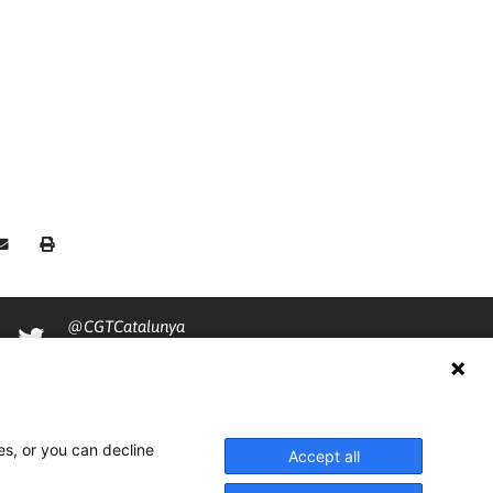
@CGTCatalunya
cgtcatalunya
CGTCatalunya
es, or you can decline
cgtcatalunya
Accept all