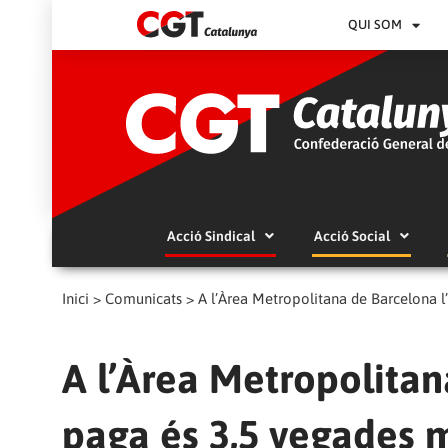
QUI SOM
Acció Sindical
Acció Social
Inici
>
Comunicats
>
A l’Àrea Metropolitana de Barcelona l
A l’Àrea Metropolitan
paga és 3,5 vegades m