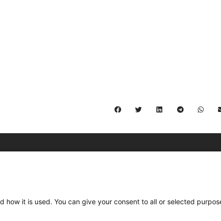
C/ Burgos 59, Baixos – 08014 Barcelona
spccc@
spcgtcatalunya.cat
d how it is used. You can give your consent to all or selected purpos
935 120 481