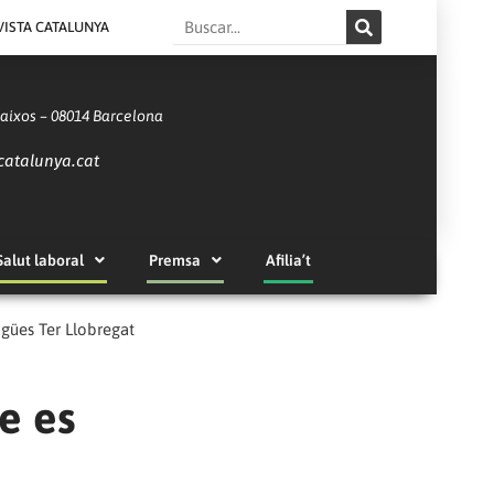
Search
VISTA CATALUNYA
Baixos – 08014 Barcelona
catalunya.cat
Salut laboral
Premsa
Afilia’t
igües Ter Llobregat
e es