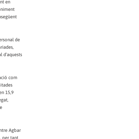
int en
eniment
onsegüent
ersonal de
riades,
al d’aquests
tació com
bitades
en 15,9
egat,
re
ntre Agbar
 per tant,