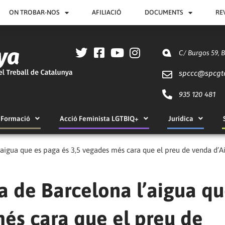
ON TROBAR-NOS
AFILIACIÓ
DOCUMENTS
RE
C/ Burgos 59, 
spccc@
spcgt
935 120 481
Formació
Acció Feminista LGTBIQ+
Jurídica
’aigua que es paga és 3,5 vegades més cara que el preu de venda d’A
a de Barcelona l’aigua qu
és cara que el preu de