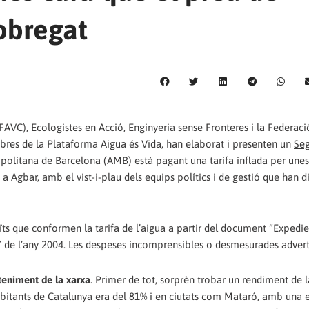
obregat
AVC), Ecologistes en Acció, Enginyeria sense Fronteres i la Federaci
bres de la Plataforma Aigua és Vida, han elaborat i presenten un
Se
opolitana de Barcelona (AMB) està pagant una tarifa inflada per une
Agbar, amb el vist-i-plau dels equips polítics i de gestió que han dir
ïts que conformen la tarifa de l’aigua a partir del document ”Expedi
” de l’any 2004. Les despeses incomprensibles o desmesurades advert
teniment de la xarxa
. Primer de tot, sorprèn trobar un rendiment de l
abitants de Catalunya era del 81% i en ciutats com Mataró, amb una