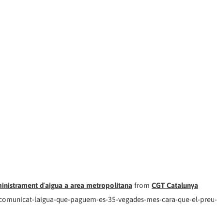
bministrament d´aigua a area metropolitana
from
CGT Catalunya
comunicat-laigua-que-paguem-es-35-vegades-mes-cara-que-el-preu