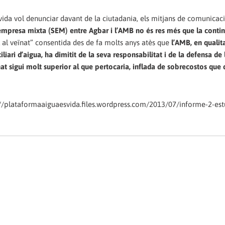
ida vol denunciar davant de la ciutadania, els mitjans de comunicaci
l’empresa mixta (SEM) entre Agbar i l’AMB no és res més que la contin
 al veïnat” consentida des de fa molts anys atès que
l’AMB, en qualit
iari d’aigua, ha dimitit de la seva responsabilitat i de la defensa de l
nat sigui molt superior al que pertocaria, inflada de sobrecostos que
//plataformaaiguaesvida.files.wordpress.com/2013/07/informe-2-estu