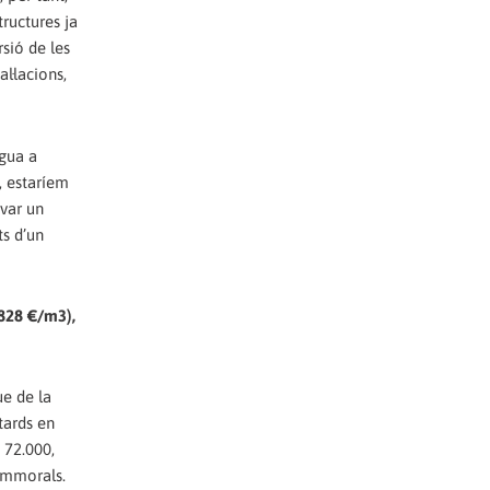
tructures ja
rsió de les
l·lacions,
igua a
t, estaríem
var un
s d’un
,828 €/m3),
ue de la
tards en
 72.000,
 immorals.