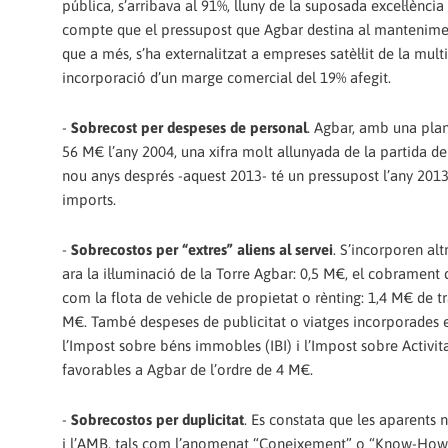
pública, s’arribava al 91%, lluny de la suposada excel·lènci
compte que el pressupost que Agbar destina al manteniment
que a més, s’ha externalitzat a empreses satèl·lit de la mu
incorporació d’un marge comercial del 19% afegit.
-
Sobrecost per despeses de personal
. Agbar, amb una plan
56 M€ l’any 2004, una xifra molt allunyada de la partida de
nou anys després -aquest 2013- té un pressupost l’any 2013 d
imports.
-
Sobrecostos per “extres” aliens al servei
. S’incorporen al
ara la il·luminació de la Torre Agbar: 0,5 M€, el cobrament
com la flota de vehicle de propietat o rènting: 1,4 M€ de tr
M€. També despeses de publicitat o viatges incorporades en
l’Impost sobre béns immobles (IBI) i l’Impost sobre Activi
favorables a Agbar de l’ordre de 4 M€.
-
Sobrecostos per duplicitat
. Es constata que les aparents
i l’AMB, tals com l’anomenat “Coneixement” o “Know-How” de