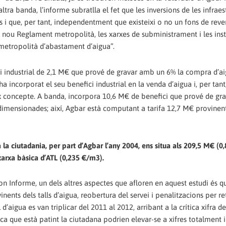
tra banda, l’informe subratlla el fet que les inversions de les infraes
ys i que, per tant, independentment que existeixi o no un fons de reve
 el nou Reglament metropolità, les xarxes de subministrament i les insta
 metropolità d’abastament d’aigua”.
ci industrial de 2,1 M€ que prové de gravar amb un 6% la compra d’a
ha incorporat el seu benefici industrial en la venda d’aigua i, per tan
x concepte. A banda, incorpora 10,6 M€ de benefici que prové de gra
dimensionades; així, Agbar està computant a tarifa 12,7 M€ provinent
la ciutadania, per part d’Agbar l’any 2004, ens situa als 209,5 M€ (0
 xarxa bàsica d’ATL (0,235 €/m3).
n Informe, un dels altres aspectes que afloren en aquest estudi és q
nents dels talls d’aigua, reobertura del servei i penalitzacions per re
aigua es van triplicar del 2011 al 2012, arribant a la crítica xifra de
ica que està patint la ciutadana podrien elevar-se a xifres totalment