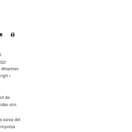
ó
gon
s despeses
igit i
ent de
ides són:
a xarxa del
 empresa