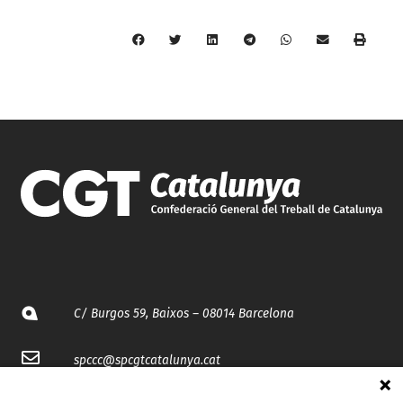
C/ Burgos 59, Baixos – 08014 Barcelona
spccc@
spcgtcatalunya.cat
935 120 481