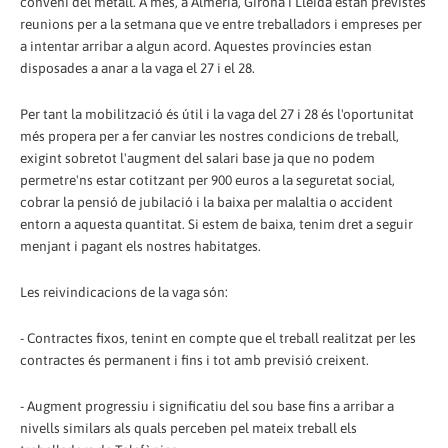
conveni del metall. A més, a Almería, Girona i Lleida estan previstes
reunions per a la setmana que ve entre treballadors i empreses per
a intentar arribar a algun acord. Aquestes províncies estan
disposades a anar a la vaga el 27 i el 28.
Per tant la mobilització és útil i la vaga del 27 i 28 és l'oportunitat
més propera per a fer canviar les nostres condicions de treball,
exigint sobretot l'augment del salari base ja que no podem
permetre'ns estar cotitzant per 900 euros a la seguretat social,
cobrar la pensió de jubilació i la baixa per malaltia o accident
entorn a aquesta quantitat. Si estem de baixa, tenim dret a seguir
menjant i pagant els nostres habitatges.
Les reivindicacions de la vaga són:
- Contractes fixos, tenint en compte que el treball realitzat per les
contractes és permanent i fins i tot amb previsió creixent.
- Augment progressiu i significatiu del sou base fins a arribar a
nivells similars als quals perceben pel mateix treball els