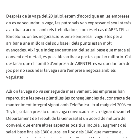
Després de la vaga del 20 juliol estem d'acord que en les empreses
on es va secundar la vaga, les patronals van expressar el seu interès
a arribar a acords amb els treballadors, com és el cas d'ABENTEL a
Barcelona, on les negociacions entre empresa i vaguistes per a
arribar a una millora del sou base i dels punts estan molt
avançades. Així que independentment del salari base que marca el
conveni del metall, és possible arribar a pactes que ho millorin. Cal
destacar que el comitè d'empresa de ABENTEL es va quedar fora de
joc per no secundar la vaga i ara l'empresa negocia amb els
vaguistes.
Allí on la vaga no va ser seguida massivament, les empreses han
repercutit a les seves plantilles les conseqüències del contracte de
manteniment integral signat amb Telefònica. Ja al maig del 2006 en
Teytel, sota la pressió d'una vaga convocada, es va signar davant el
Departament de Treball de la Generalitat un acord de millora de
conveni, que entre altres aspectes positius incloïa l'augment del
salari base fins als 1300 euros, en lloc dels 1040 que marcava el