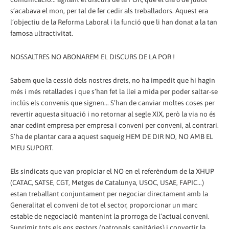
s’acabava el mon, per tal de fer cedir als treballadors. Aquest era
l’objectiu de la Reforma Laboral i la funció que li han donat a la tan
famosa ultractivitat.
NOSSALTRES NO ABONAREM EL DISCURS DE LA POR !
Sabem que la cessió dels nostres drets, no ha impedit que hi hagin
més i més retallades i que s’han fet la llei a mida per poder saltar-se
inclús els convenis que signen... S’han de canviar moltes coses per
revertir aquesta situació i no retornar al segle XIX, però la via no és
anar cedint empresa per empresa i conveni per conveni, al contrari.
S’ha de plantar cara a aquest saqueig HEM DE DIR NO, NO AMB EL
MEU SUPORT.
Els sindicats que van propiciar el NO en el referèndum de la XHUP
(CATAC, SATSE, CGT, Metges de Catalunya, USOC, USAE, FAPIC...)
estan treballant conjuntament per negociar directament amb la
Generalitat el conveni de tot el sector, proporcionar un marc
estable de negociació mantenint la prorroga de l’actual conveni.
Suprimir tots els ens gestors (patronals sanitàries) i convertir la