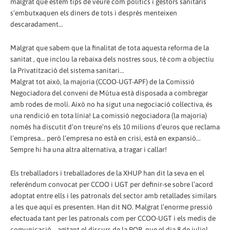
malgrat que estem tips de veure com polítics i gestors sanitaris
s’embutxaquen els diners de tots i desprès menteixen
descaradament...
Malgrat que sabem que la finalitat de tota aquesta reforma de la
sanitat , que inclou la rebaixa dels nostres sous, té com a objectiu
la Privatització del sistema sanitari...
Malgrat tot això, la majoria (CCOO-UGT-APF) de la Comissió
Negociadora del conveni de Mútua està disposada a combregar
amb rodes de molí. Això no ha sigut una negociació col·lectiva, és
una rendició en tota línia! La comissió negociadora (la majoria)
només ha discutit d’on treure’ns els 10 milions d’euros que reclama
l’empresa... però l’empresa no està en crisi, està en expansió...
Sempre hi ha una altra alternativa, a tragar i callar!
Els treballadors i treballadores de la XHUP han dit la seva en el
referèndum convocat per CCOO i UGT per definir-se sobre l’acord
adoptat entre ells i les patronals del sector amb retallades similars
a les que aquí es presenten. Han dit NO. Malgrat l’enorme pressió
efectuada tant per les patronals com per CCOO-UGT i els medis de
comunicació... agitant el discurs de la POR, que el dia 8 de juliol