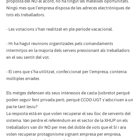
proposta del NO al acord, no ha tingut les mateixes oportunitats.
Ningú mes que l’empresa disposa de les adreces electròniques de
tots els treballadors.
- Les votacions s'han realitzat en ple període vacacional.
- Hi ha hagut reunions organitzades pels comandaments
intermitjos en la majoria dels serveis pressionant als treballadors
en el seu sentit del vot.
- El cens que s’ha utilitzat, confeccionat per l’empresa, contenia
múltiples errades
Els metges defensen els seus interessos de casta (sobretot perquè
poden seguir fent privada però, perquè CCOO-UGT s'adscriuen a un
pacte tant lesiu?
La resposta està en que volen recuperar el seu lloc de servents del
sistema. Van perdre el referèndum en el sector de la XHUP on els
treballadors van dir NO per mes del doble de vots que el SI i ara
volen recuperar protagonisme signant empresa per empresa,