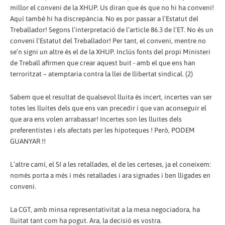
millor el conveni de la XHUP. Us diran que és que no hi ha conveni!
Aquí també hi ha discrepància. No es por passar a l’Estatut del
Treballador! Segons l’interpretació de l’article 86.3 de l’ET. No és un
conveni l’Estatut del Treballador! Per tant, el conveni, mentre no
se’n signi un altre és el de la XHUP. Inclús fonts del propi Ministeri
de Treball afirmen que crear aquest buit - amb el que ens han
terroritzat – atemptaria contra la llei de llibertat sindical. (2)
Sabem que el resultat de qualsevol lluita és incert, incertes van ser
totes les lluites dels que ens van precedir i que van aconseguir el
que ara ens volen arrabassar! Incertes son les lluites dels
preferentistes i els afectats per les hipoteques ! Però, PODEM
GUANYAR !!
L’altre camí, el SI a les retallades, el de les certeses, ja el coneixem:
només porta a més i més retallades i ara signades i ben lligades en
conveni.
La CGT, amb minsa representativitat a la mesa negociadora, ha
lluitat tant com ha pogut. Ara, la decisió es vostra.