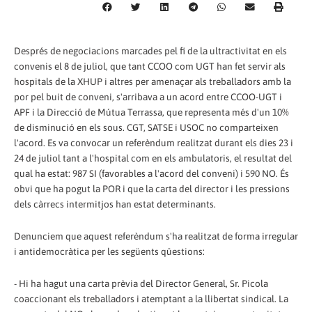
Després de negociacions marcades pel fi de la ultractivitat en els
convenis el 8 de juliol, que tant CCOO com UGT han fet servir als
hospitals de la XHUP i altres per amenaçar als treballadors amb la
por pel buit de conveni, s'arribava a un acord entre CCOO-UGT i
APF i la Direcció de Mútua Terrassa, que representa més d'un 10%
de disminució en els sous. CGT, SATSE i USOC no comparteixen
l'acord. Es va convocar un referèndum realitzat durant els dies 23 i
24 de juliol tant a l'hospital com en els ambulatoris, el resultat del
qual ha estat: 987 SI (favorables a l'acord del conveni) i 590 NO. És
obvi que ha pogut la POR i que la carta del director i les pressions
dels càrrecs intermitjos han estat determinants.
Denunciem que aquest referèndum s'ha realitzat de forma irregular
i antidemocràtica per les següents qüestions:
- Hi ha hagut una carta prèvia del Director General, Sr. Picola
coaccionant els treballadors i atemptant a la llibertat sindical. La