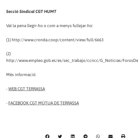
Secció Sindical CGT HUMT
Val la pena llegir-ho o com a menys fullejar-ho:
(1) http://www.cronda.coop/content/view/full/6663
(2)
http://www.empleo.gob.es/es/sec_trabajo/ccncc/G_Noticias/ForosDe
Més informació:
-
WEB CGT TERRASSA
-
FACEBOOK CGT MÚTUA DE TERRASSA