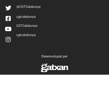
@CGTCatalunya
cgtcatalunya
CGTCatalunya
cgtcatalunya
Desenvolupat per