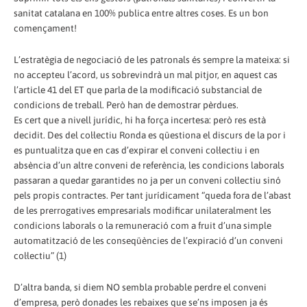
sanitat catalana en 100% publica entre altres coses. Es un bon
començament!
L’estratègia de negociació de les patronals és sempre la mateixa: si
no accepteu l’acord, us sobrevindrà un mal pitjor, en aquest cas
l’article 41 del ET que parla de la modificació substancial de
condicions de treball. Però han de demostrar pèrdues.
Es cert que a nivell jurídic, hi ha força incertesa: però res està
decidit. Des del col·lectiu Ronda es qüestiona el discurs de la por i
es puntualitza que en cas d’expirar el conveni col·lectiu i en
absència d’un altre conveni de referència, les condicions laborals
passaran a quedar garantides no ja per un conveni col·lectiu sinó
pels propis contractes. Per tant jurídicament “queda fora de l’abast
de les prerrogatives empresarials modificar unilateralment les
condicions laborals o la remuneració com a fruit d’una simple
automatització de les conseqüències de l’expiració d’un conveni
col·lectiu” (1)
D’altra banda, si diem NO sembla probable perdre el conveni
d’empresa, però donades les rebaixes que se’ns imposen ja és