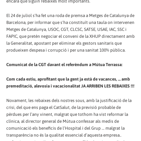
encara que siguin rebaixes molt importants.
El 24 de juliol s'ha fet una roda de premsa a Metges de Catalunya de
Barcelona, per informar que s'ha constituït una taula on intervenen
Metges de Catalunya, USOC, CGT, CLCSC, SATSE, USAE, IAC, SSC i
FAPIC, que pretén negociar el conveni de la XHUP directament amb
la Generalitat, apostant per eliminar els gestors sanitaris que
produeixen despesa i corrupció i per una sanitat 100% pública.
Comunicat de la CGT davant el referèndum a Mútua Terrassa:
Com cada estiu, aprofitant que la gent ja està de vacances, … amb
premeditació, alevosia i vacacionalitat JA ARRIBEN LES REBAIXES !!!
Novament, les rebaixes dels nostres sous, amb la justificació de la
crisi, del que ens paga el CatSalut, de la previsió probable de
pèrdues per l’any vinent, malgrat que tothom ha vist reformar la
clínica, al director general de Mútua confessar als medis de
comunicació els beneficis de l’Hospital i del Grup ... malgrat la
transparència no és la qualitat essencial d’aquesta empresa..