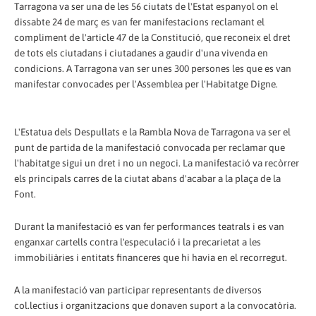
Tarragona va ser una de les 56 ciutats de l'Estat espanyol on el
dissabte 24 de març es van fer manifestacions reclamant el
compliment de l'article 47 de la Constitució, que reconeix el dret
de tots els ciutadans i ciutadanes a gaudir d'una vivenda en
condicions. A Tarragona van ser unes 300 persones les que es van
manifestar convocades per l'Assemblea per l'Habitatge Digne.
L'Estatua dels Despullats e la Rambla Nova de Tarragona va ser el
punt de partida de la manifestació convocada per reclamar que
l'habitatge sigui un dret i no un negoci. La manifestació va recòrrer
els principals carres de la ciutat abans d'acabar a la plaça de la
Font.
Durant la manifestació es van fer performances teatrals i es van
enganxar cartells contra l'especulació i la precarietat a les
immobiliàries i entitats financeres que hi havia en el recorregut.
A la manifestació van participar representants de diversos
col.lectius i organitzacions que donaven suport a la convocatòria.