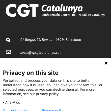
C/ Burgos 59, Baixos – 08014 Barcelona
spccc@
spcgtcatalunya.cat
935 120 481
Privacy on this site
@CGTCatalunya
We collect and process your data on this site to better
understand how it is used. You can give your consent to all or
selected purposes, or you can decline them all. For more
cgtcatalunya
information, see our privacy policy.
CGTCatalunya
Analytics
cgtcatalunya
Consent details
Privacy policy