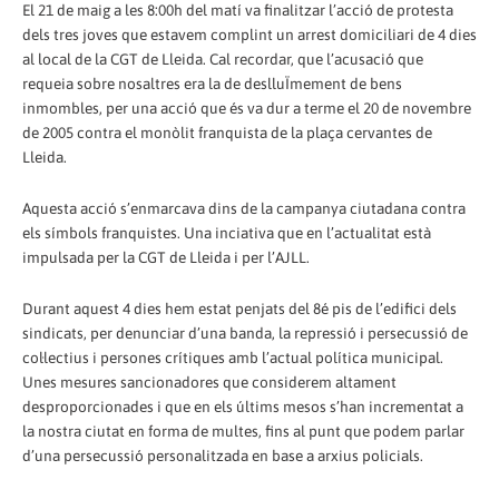
El 21 de maig a les 8:00h del matí va finalitzar l’acció de protesta
dels tres joves que estavem complint un arrest domiciliari de 4 dies
al local de la CGT de Lleida. Cal recordar, que l’acusació que
requeia sobre nosaltres era la de deslluÏmement de bens
inmombles, per una acció que és va dur a terme el 20 de novembre
de 2005 contra el monòlit franquista de la plaça cervantes de
Lleida.
Aquesta acció s’enmarcava dins de la campanya ciutadana contra
els símbols franquistes. Una inciativa que en l’actualitat està
impulsada per la CGT de Lleida i per l’AJLL.
Durant aquest 4 dies hem estat penjats del 8é pis de l’edifici dels
sindicats, per denunciar d’una banda, la repressió i persecussió de
col·lectius i persones crítiques amb l’actual política municipal.
Unes mesures sancionadores que considerem altament
desproporcionades i que en els últims mesos s’han incrementat a
la nostra ciutat en forma de multes, fins al punt que podem parlar
d’una persecussió personalitzada en base a arxius policials.