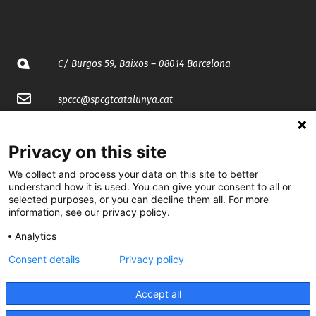
C/ Burgos 59, Baixos – 08014 Barcelona
spccc@
spcgtcatalunya.cat
935 120 481
Privacy on this site
We collect and process your data on this site to better
@CGTCatalunya
understand how it is used. You can give your consent to all or
selected purposes, or you can decline them all. For more
cgtcatalunya
information, see our privacy policy.
CGTCatalunya
Analytics
cgtcatalunya
Consent details
Privacy policy
Accept all