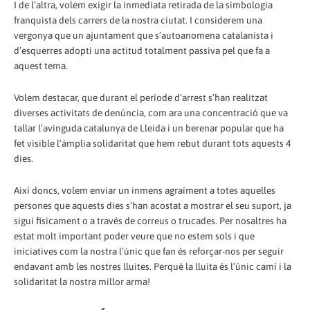
I de l’altra, volem exigir la inmediata retirada de la simbologia
franquista dels carrers de la nostra ciutat. I considerem una
vergonya que un ajuntament que s’autoanomena catalanista i
d’esquerres adopti una actitud totalment passiva pel que fa a
aquest tema.
Volem destacar, que durant el període d’arrest s’han realitzat
diverses activitats de denúncia, com ara una concentració que va
tallar l’avinguda catalunya de Lleida i un berenar popular que ha
fet visible l’àmplia solidaritat que hem rebut durant tots aquests 4
dies.
Així doncs, volem enviar un inmens agraïment a totes aquelles
persones que aquests dies s’han acostat a mostrar el seu suport, ja
sigui fisicament o a través de correus o trucades. Per nosaltres ha
estat molt important poder veure que no estem sols i que
iniciatives com la nostra l’únic que fan és reforçar-nos per seguir
endavant amb les nostres lluites. Perquè la lluita és l’únic camí i la
solidaritat la nostra millor arma!