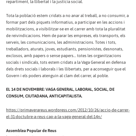
repartiment, la llibertat i la justícia social.
Tota la població estem cridats a no anar al treball, a no consumir, a
formar part dels piquets informatius, a participar en les accions i
mobilitzacions, a visibilitzar-se en el carrer amb tota la pluralitat
de reivindicacions. Hem de parar les empreses, els transports, els
serveis, les comunicacions, les administracions. Totes i tots,
treballadors, aturats, joves, estudiants, pensionistes, desnonats,
exclosos, amb papers o sense papers... totes les organitzacions
socials i sindicals, tots estem cridats a la Vaga General en defensa
dels drets socials i laborals i les llibertats, per a aconseguir que el
Govern i els poders atenguin al clam del carrer, al poble.
EL 14 DE NOVEMBRE: VAGA GENERAL, LABORAL, SOCIAL, DE
CONSUM, CIUTADANA, ANTICAPITALISTA.
https://primaverareus.wordpress.com/2012/10/26/accio-de-carrer-
el-31-doctubre-a-reus-cap-a-la-vaga-general-del-14n/
Assemblea Popular de Reus