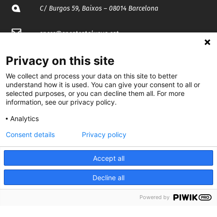
C/ Burgos 59, Baixos – 08014 Barcelona
spccc@
spcgtcatalunya.cat
935 120 481
Privacy on this site
We collect and process your data on this site to better
understand how it is used. You can give your consent to all or
@CGTCatalunya
selected purposes, or you can decline them all. For more
information, see our privacy policy.
cgtcatalunya
Analytics
CGTCatalunya
Consent details
Privacy policy
cgtcatalunya
Accept all
Decline all
Desenvolupat per
Powered by