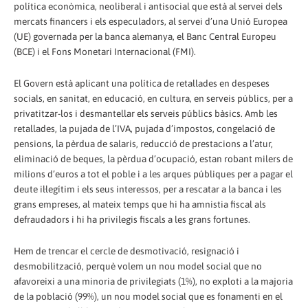
política econòmica, neoliberal i antisocial que està al servei dels
mercats financers i els especuladors, al servei d’una Unió Europea
(UE) governada per la banca alemanya, el Banc Central Europeu
(BCE) i el Fons Monetari Internacional (FMI).
El Govern està aplicant una política de retallades en despeses
socials, en sanitat, en educació, en cultura, en serveis públics, per a
privatitzar-los i desmantellar els serveis públics bàsics. Amb les
retallades, la pujada de l’IVA, pujada d’impostos, congelació de
pensions, la pèrdua de salaris, reducció de prestacions a l’atur,
eliminació de beques, la pèrdua d’ocupació, estan robant milers de
milions d’euros a tot el poble i a les arques públiques per a pagar el
deute il·legítim i els seus interessos, per a rescatar a la banca i les
grans empreses, al mateix temps que hi ha amnistia fiscal als
defraudadors i hi ha privilegis fiscals a les grans fortunes.
Hem de trencar el cercle de desmotivació, resignació i
desmobilització, perquè volem un nou model social que no
afavoreixi a una minoria de privilegiats (1%), no exploti a la majoria
de la població (99%), un nou model social que es fonamenti en el