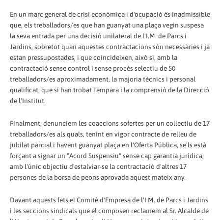
En un marc general de crisi econòmica i d'ocupació és inadmissible
que, els treballadors/es que han guanyat una plaça vegin suspesa
la seva entrada per una decisió unilateral de l'I.M. de Parcs i
Jardins, sobretot quan aquestes contractacions són necessàries i ja
estan pressupostades, i que coincideixen, això si, amb la
contractació sense control i sense procés selectiu de 50
treballadors/es aproximadament, la majoria tècnics i personal
qualificat, que sí han trobat l'empara i la comprensió de la Direcció
de l'Institut.
Finalment, denunciem les coaccions sofertes per un col·lectiu de 17
treballadors/es als quals, tenint en vigor contracte de relleu de
jubilat parcial i havent guanyat plaça en l'Oferta Pública, se'ls està
forçant a signar un "Acord Suspensiu" sense cap garantia jurídica,
amb l'únic objectiu d'estalviar-se la contractació d'altres 17
persones de la borsa de peons aprovada aquest mateix any.
Davant aquests fets el Comitè d'Empresa de l'I.M. de Parcs i Jardins
i les seccions sindicals que el composen reclamem al Sr. Alcalde de