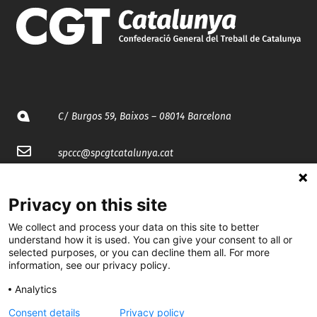
C/ Burgos 59, Baixos – 08014 Barcelona
spccc@
spcgtcatalunya.cat
935 120 481
Privacy on this site
We collect and process your data on this site to better
@CGTCatalunya
understand how it is used. You can give your consent to all or
selected purposes, or you can decline them all. For more
cgtcatalunya
information, see our privacy policy.
CGTCatalunya
Analytics
cgtcatalunya
Consent details
Privacy policy