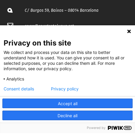
C/ Burgos 59, Baixos – 08014 Barcelona
spccc@
spcgtcatalunya.cat
935 120 481
Privacy on this site
We collect and process your data on this site to better
understand how it is used. You can give your consent to all or
@CGTCatalunya
selected purposes, or you can decline them all. For more
information, see our privacy policy.
cgtcatalunya
Analytics
CGTCatalunya
Consent details
Privacy policy
cgtcatalunya
Accept all
Decline all
Desenvolupat per
Powered by