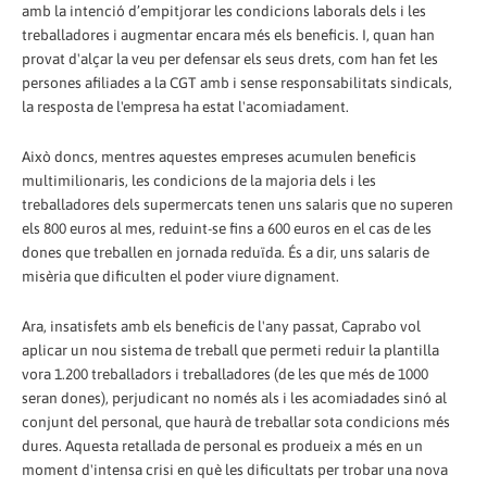
amb la intenció d’empitjorar les condicions laborals dels i les
treballadores i augmentar encara més els beneficis. I, quan han
provat d'alçar la veu per defensar els seus drets, com han fet les
persones afiliades a la CGT amb i sense responsabilitats sindicals,
la resposta de l'empresa ha estat l'acomiadament.
Això doncs, mentres aquestes empreses acumulen beneficis
multimilionaris, les condicions de la majoria dels i les
treballadores dels supermercats tenen uns salaris que no superen
els 800 euros al mes, reduint-se fins a 600 euros en el cas de les
dones que treballen en jornada reduïda. És a dir, uns salaris de
misèria que dificulten el poder viure dignament.
Ara, insatisfets amb els beneficis de l'any passat, Caprabo vol
aplicar un nou sistema de treball que permeti reduir la plantilla
vora 1.200 treballadors i treballadores (de les que més de 1000
seran dones), perjudicant no només als i les acomiadades sinó al
conjunt del personal, que haurà de treballar sota condicions més
dures. Aquesta retallada de personal es produeix a més en un
moment d'intensa crisi en què les dificultats per trobar una nova