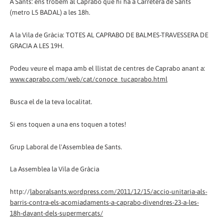
A Sants: ens trobem al Caprabo que hi ha a Carretera de Sants
(metro L5 BADAL) a les 18h.
A la Vila de Gràcia: TOTES AL CAPRABO DE BALMES-TRAVESSERA DE
GRACIA A LES 19H.
Podeu veure el mapa amb el llistat de centres de Caprabo anant a:
www.caprabo.com/web/cat/conoce_tucaprabo.html
Busca el de la teva localitat.
Si ens toquen a una ens toquen a totes!
Grup Laboral de l'Assemblea de Sants.
La Assemblea la Vila de Gràcia
http://
laboralsants.wordpress.com/2011/12/15/accio-unitaria-als-
barris-contra-els-acomiadaments-a-caprabo-divendres-23-a-les-
18h-davant-dels-supermercats/