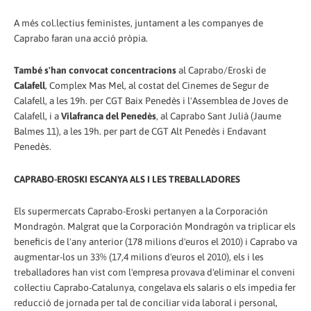
A més col.lectius feministes, juntament a les companyes de
Caprabo faran una acció pròpia.
També s'han convocat concentracions
al Caprabo/Eroski de
Calafell
, Complex Mas Mel, al costat del Cinemes de Segur de
Calafell, a les 19h. per CGT Baix Penedès i l'Assemblea de Joves de
Calafell, i a
Vilafranca del Penedès
, al Caprabo Sant Julià (Jaume
Balmes 11), a les 19h. per part de CGT Alt Penedès i Endavant
Penedès.
CAPRABO-EROSKI ESCANYA ALS I LES TREBALLADORES
Els supermercats Caprabo-Eroski pertanyen a la Corporación
Mondragón. Malgrat que la Corporación Mondragón va triplicar els
beneficis de l'any anterior (178 milions d'euros el 2010) i Caprabo va
augmentar-los un 33% (17,4 milions d'euros el 2010), els i les
treballadores han vist com l'empresa provava d'eliminar el conveni
col·lectiu Caprabo-Catalunya, congelava els salaris o els impedia fer
reducció de jornada per tal de conciliar vida laboral i personal,