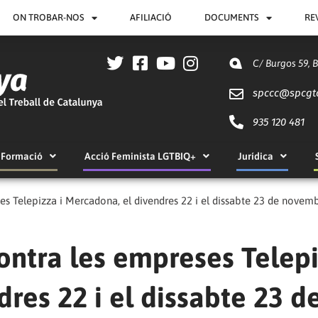
ON TROBAR-NOS
AFILIACIÓ
DOCUMENTS
RE
C/ Burgos 59, 
spccc@
spcgt
935 120 481
Formació
Acció Feminista LGTBIQ+
Jurídica
es Telepizza i Mercadona, el divendres 22 i el dissabte 23 de novem
ontra les empreses Telep
res 22 i el dissabte 23 d