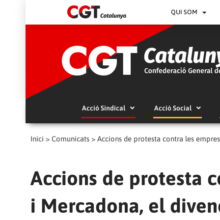
QUI SOM
Acció Sindical
Acció Social
Inici
>
Comunicats
>
Accions de protesta contra les empres
Accions de protesta c
i Mercadona, el divend