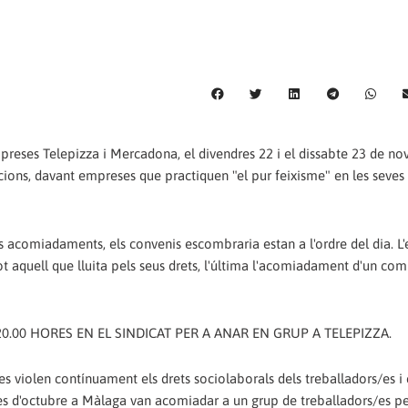
preses Telepizza i Mercadona, el divendres 22 i el dissabte 23 de no
cions, davant empreses que practiquen "el pur feixisme" en les seves
els acomiadaments, els convenis escombraria estan a l'ordre del dia. 
ot aquell que lluita pels seus drets, l'última l'acomiadament d'un co
.00 HORES EN EL SINDICAT PER A ANAR EN GRUP A TELEPIZZA.
es violen contínuament els drets sociolaborals dels treballadors/es i 
 mes d'octubre a Màlaga van acomiadar a un grup de treballadors/es p