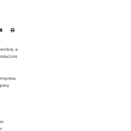
vembre, a
 relacions
L'empresa
mpany
es
er