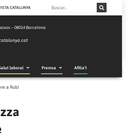
Search
VISTA CATALUNYA
Baixos – 08014 Barcelona
catalunya.cat
Salut laboral
Premsa
Afilia’t
bre a Rubí
izza
e