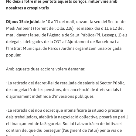
No deixis fotre més per tots aquests xoriços, millor vine amb
nosaltres a crospir-te'ls
Dijous 15 de juliol
de 10 a 11 del matí, davant la seu del Sector de
Medi Ambient (Torrent de l'Olla, 218) i el mateix dia d'11 a 12 del
matí, davant la seu de l'Agència de Salut Pública (Pl. Lesseps, 1) els
delegats i delegades de la CGT a l'Ajuntament de Barcelona i a
l'Institut Municipal de Parcs i Jardins organitzem una xoriçada
popular.
Amb aquests dues accions volem demanar:
•La retirada del decret-llei de retallada de salaris al Sector Públic,
de congelació de les pensions, de cancel·lació de drets socials i
d'ajornament indefinida d'inversions públiques.
•La retirada del nou decret que intensificarà la situació precària
dels treballadors, afeblirà la negociació col·lectiva, posarà en perill
el finançament de la Seguretat Social i afavorirà en definitiva el
contrari del que diu perseguir (l'augment de l'atur) per la via de