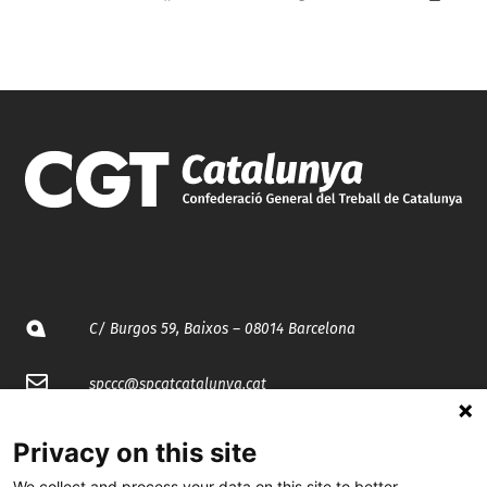
C/ Burgos 59, Baixos – 08014 Barcelona
spccc@
spcgtcatalunya.cat
935 120 481
Privacy on this site
We collect and process your data on this site to better