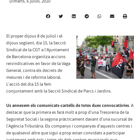
Dimarts, 6 juliol, 2010
El proper dijous 8 de juliol i el
dijous següent, dia 15, la Secció
Sindical de la CGT a l’Ajuntament
de Barcelona organitza accions
reivindicatives en favor de la Vaga
General, contra els decrets de
mesures i de reforma laboral.
L’acció del dia 15 la fem
conjuntament amb la Secció Sindical de Parcs i Jardins.
Us annexem els comunicats-cartells de totes dues convocatòries
. A
destacar que la primera es farà molt a prop d’una Tresoreria de la
Seguretat Social i la segona pràcticament davant d’una sucursal de
l’Agència Tributària. Els companys i companyes d’aquests centres i
de qualsevol altre que sigui a prop estan convidats a participar
juntament amb tots i totes els dels centres municipals que