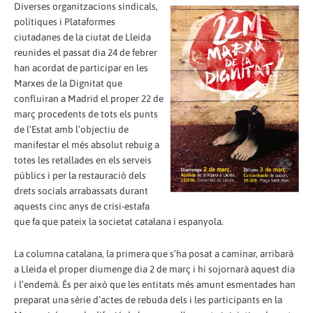
Diverses organitzacions sindicals,
polítiques i Plataformes
ciutadanes de la ciutat de Lleida
reunides el passat dia 24 de febrer
han acordat de participar en les
Marxes de la Dignitat que
confluiran a Madrid el proper 22 de
març procedents de tots els punts
de l’Estat amb l’objectiu de
manifestar el més absolut rebuig a
totes les retallades en els serveis
públics i per la restauració dels
drets socials arrabassats durant
aquests cinc anys de crisi-estafa
que fa que pateix la societat catalana i espanyola.
La columna catalana, la primera que s’ha posat a caminar, arribarà
a Lleida el proper diumenge dia 2 de març i hi sojornarà aquest dia
i l’endemà. És per això que les entitats més amunt esmentades han
preparat una sèrie d’actes de rebuda dels i les participants en la