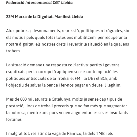
Federació Intercomarcal CGT Lleida
22M Marxa de la Dignitat. Manifest Lleida
Atur, pobresa, desnonaments, repressió, polítiques retrògrades, són
els motius pels quals tots i totes ens mobilitzem, per recuperar la
nostra dignitat, els nostres drets i revertir la situació en la qual ens
trobem.
La situació demana una resposta col•lectiva: partits i governs
esquitxats per la corrupció apliquen sense contemplació les
polítiques antisocials de la Troika: el FMI, la UE i el BCE, amb
l’objectiu de salvar la banca i fer-nos pagar un deute il•legítim.
Més de 800 mil aturats a Catalunya, molts ja sense cap tipus de
prestació, llocs de treball precaris que no fan més que augmentar
la pobresa, mentre uns pocs veuen augmentar les seves insultants
fortunes.
I malgrat tot, resistim: la vaga de Panrico, la dels TMB i els