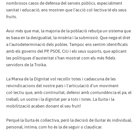
nombrosos casos de defensa del serveis públics, especialment
sanitat i educació, ens mostren que l’acció col•lectiva té els seus
fruits.
Avui més que mai, la majoria de la població rebutja un sistema que
es basa en la desigualtat, la misèria i la submissió. Que nega el dret
a l’autodeterminació dels pobles. Tampoc ens sentim identificats
amb els governs del PP, PSOE, CiU i els seus suports, que aplicant
les polítiques d’austeritat s’han mostrat com els més fidels
servidors de la Troika.
La Marxa de la Dignitat vol recollir totes i cadascuna de les
reivindicacions del nostre país i l’articulació d’un moviment
col•lectiu que, amb continuïtat, defensi amb contundència el pa, el
treball, un sostre i la dignitat per a tots i totes. La lluita i la
mobilització acaben donant el seu fruit!
Perquè la lluita és col·lectiva, però la decisió de lluitar és individual,
personal, íntima, com ho és la de seguir o claudicar.