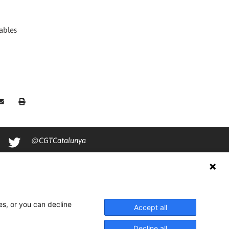
ables
@CGTCatalunya
cgtcatalunya
CGTCatalunya
cgtcatalunya
es, or you can decline
Accept all
Decline all