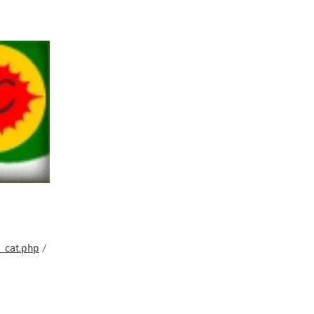
_cat.php
/