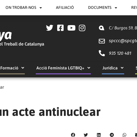
ON TROBAR-NOS
AFILIACIÓ
DOCUMENTS
RE
C/ Burgos 59, 
spccc@
spcgt
935 120 481
Formació
Acció Feminista LGTBIQ+
Jurídica
ar
n acte antinuclear