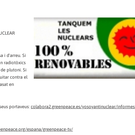
UCLEAR
 i d'arreu. Si
n radiotòxics
 de plutoni. Si
uitar contra el
basat en
 seus portaveus:
colabora2.greenpeace.es/yosoyantinuclear/informes
enpeace.org/espana/greenpeace-tv/