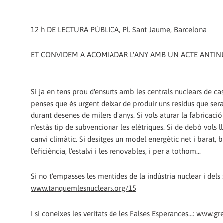
12 h DE LECTURA PÚBLICA, Pl. Sant Jaume, Barcelona
ET CONVIDEM A ACOMIADAR L'ANY AMB UN ACTE ANTIN
Si ja en tens prou d'ensurts amb les centrals nuclears de casa
penses que és urgent deixar de produir uns residus que sera
durant desenes de milers d'anys. Si vols aturar la fabricació
n'estàs tip de subvencionar les elètriques. Si de debò vols ll
canvi climàtic. Si desitges un model energètic net i barat, 
l'eficiència, l'estalvi i les renovables, i per a tothom...
Si no t'empasses les mentides de la indústria nuclear i dels
www.tanquemlesnuclears.org/15
I si coneixes les veritats de les Falses Esperances...:
www.gre