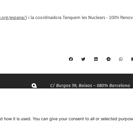
.org/espana/
) i la coordinadora Tanquem les Nuclears - 100% Renov
C/ Burgos 59, Baixos – 08014 Barcelona
spccc@
spcgtcatalunya.cat
d how it is used. You can give your consent to all or selected purpos
935 120 481