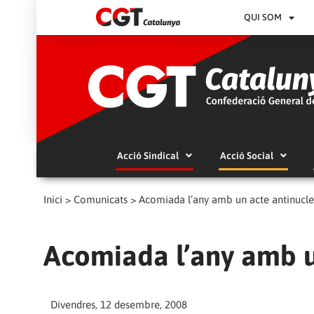
QUI SOM
Acció Sindical
Acció Social
Inici
>
Comunicats
>
Acomiada l’any amb un acte antinucle
Acomiada l’any amb u
Divendres, 12 desembre, 2008