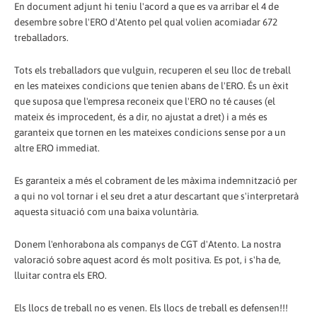
En document adjunt hi teniu l'acord a que es va arribar el 4 de
desembre sobre l'ERO d'Atento pel qual volien acomiadar 672
treballadors.
Tots els treballadors que vulguin, recuperen el seu lloc de treball
en les mateixes condicions que tenien abans de l'ERO. És un èxit
que suposa que l'empresa reconeix que l'ERO no té causes (el
mateix és improcedent, és a dir, no ajustat a dret) i a més es
garanteix que tornen en les mateixes condicions sense por a un
altre ERO immediat.
Es garanteix a més el cobrament de les màxima indemnització per
a qui no vol tornar i el seu dret a atur descartant que s'interpretarà
aquesta situació com una baixa voluntària.
Donem l'enhorabona als companys de CGT d'Atento. La nostra
valoració sobre aquest acord és molt positiva. Es pot, i s'ha de,
lluitar contra els ERO.
Els llocs de treball no es venen. Els llocs de treball es defensen!!!