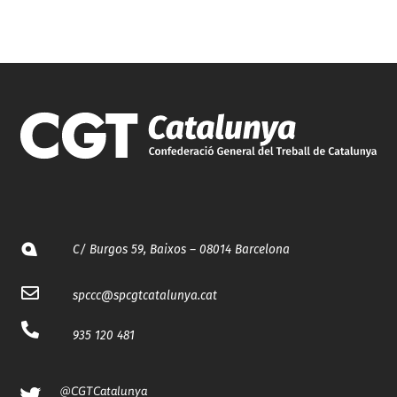
C/ Burgos 59, Baixos – 08014 Barcelona
spccc@
spcgtcatalunya.cat
935 120 481
@CGTCatalunya