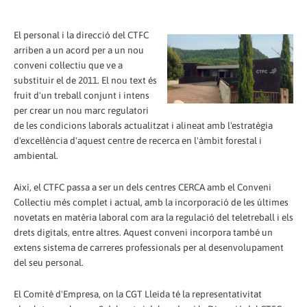
El personal i la direcció del CTFC
arriben a un acord per a un nou
conveni col·lectiu que ve a
substituir el de 2011. El nou text és
fruit d'un treball conjunt i intens
per crear un nou marc regulatori
de les condicions laborals actualitzat i alineat amb l'estratègia
d'excel·lència d'aquest centre de recerca en l'àmbit forestal i
ambiental.
Així, el CTFC passa a ser un dels centres CERCA amb el Conveni
Col·lectiu més complet i actual, amb la incorporació de les últimes
novetats en matèria laboral com ara la regulació del teletreball i els
drets digitals, entre altres. Aquest conveni incorpora també un
extens sistema de carreres professionals per al desenvolupament
del seu personal.
El Comitè d'Empresa, on la CGT Lleida té la representativitat