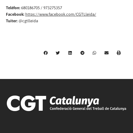
Telèfon:
680186705 / 973275357
Facebook:
https://www.facebook.com/CGTLleida/
Tuiter:
@cgtlleida