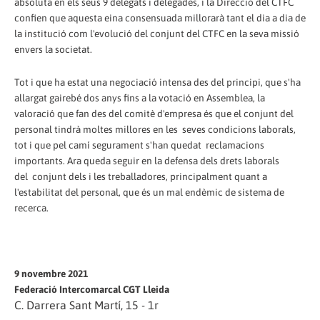
absoluta en els seus 9 delegats i delegades, i la Direcció del CTFC
confien que aquesta eina consensuada millorarà tant el dia a dia de
la institució com l'evolució del conjunt del CTFC en la seva missió
envers la societat.
Tot i que ha estat una negociació intensa des del principi, que s'ha
allargat gairebé dos anys fins a la votació en Assemblea, la
valoració que fan des del comitè d'empresa és que el conjunt del
personal tindrà moltes millores en les seves condicions laborals,
tot i que pel camí segurament s'han quedat reclamacions
importants. Ara queda seguir en la defensa dels drets laborals
del conjunt dels i les treballadores, principalment quant a
l'estabilitat del personal, que és un mal endèmic de sistema de
recerca.
9 novembre 2021
Federació Intercomarcal CGT Lleida
C. Darrera Sant Martí, 15 - 1r