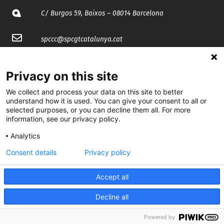
C/ Burgos 59, Baixos – 08014 Barcelona
spccc@
spcgtcatalunya.cat
935 120 481
Privacy on this site
We collect and process your data on this site to better
@CGTCatalunya
understand how it is used. You can give your consent to all or
selected purposes, or you can decline them all. For more
cgtcatalunya
information, see our privacy policy.
CGTCatalunya
Analytics
cgtcatalunya
Consent details
Privacy policy
Accept all
Desenvolupat per
Decline all
Powered by