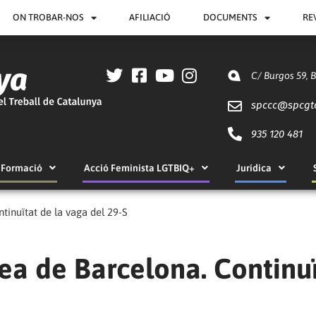
ON TROBAR-NOS
AFILIACIÓ
DOCUMENTS
RE
C/ Burgos 59, 
spccc@
spcgt
935 120 481
Formació
Acció Feminista LGTBIQ+
Jurídica
tinuïtat de la vaga del 29-S
lea de Barcelona. Continu