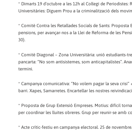
* Dimarts 19 d’octubre a les 12h al Col·legi de Periodistes
Universitàries: Diguem Prou a la criminalització dels movim
* Comitè Contra les Retallades Socials de Sants: Proposta 
pensions, per avançar-nos a la Llei de Reforma de les Pensio
30).
* Comitè Diagonal – Zona Universitària: unió estudiants-tr
pancarta: “No som antisistemes, som anticapitalistes”. Anar
termini.
* Campanya comunicativa: “No volem pagar la seva crisi” +
barri. Xapes, Samarretes. Encartellar les nostres reivindi
* Proposta de Grup Extensió Empreses. Motius: difícil torna
per coordinar les lluites obreres. Grup per reunir-se amb c
* Acte crític-festiu en campanya electoral. 25 de novembre