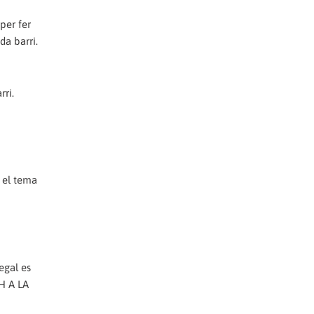
per fer
da barri.
rri.
i el tema
egal es
9H A LA