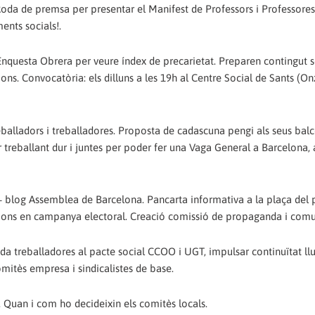
: Roda de premsa per presentar el Manifest de Professors i Professores
ents socials!.
Enquesta Obrera per veure índex de precarietat. Preparen contingut s
ns. Convocatòria: els dilluns a les 19h al Centre Social de Sants (Onz
eballadors i treballadores. Proposta de cadascuna pengi als seus bal
 treballant dur i juntes per poder fer una Vaga General a Barcelona,
 blog Assemblea de Barcelona. Pancarta informativa a la plaça del 
cacions en campanya electoral. Creació comissió de propaganda i comu
da treballadores al pacte social CCOO i UGT, impulsar continuïtat llui
omitès empresa i sindicalistes de base.
. Quan i com ho decideixin els comitès locals.