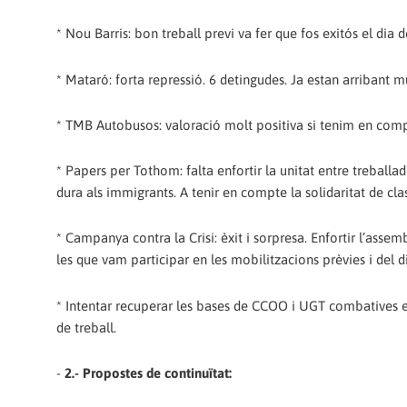
* Nou Barris: bon treball previ va fer que fos exitós el dia 
* Mataró: forta repressió. 6 detingudes. Ja estan arribant m
* TMB Autobusos: valoració molt positiva si tenim en compte
* Papers per Tothom: falta enfortir la unitat entre treball
dura als immigrants. A tenir en compte la solidaritat de cl
* Campanya contra la Crisi: èxit i sorpresa. Enfortir l’asse
les que vam participar en les mobilitzacions prèvies i del di
* Intentar recuperar les bases de CCOO i UGT combatives el
de treball.
-
2.- Propostes de continuïtat: