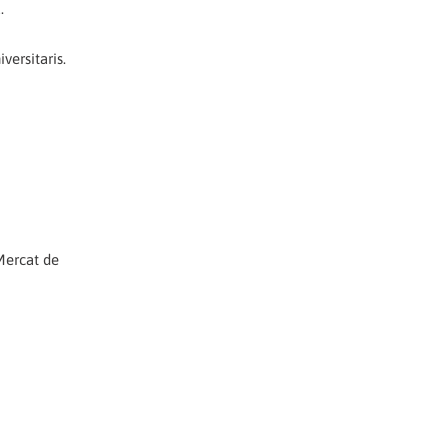
.
versitaris.
Mercat de