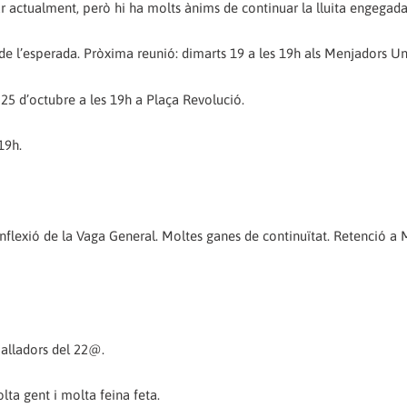
ar actualment, però hi ha molts ànims de continuar la lluita engegada
 de l’esperada. Pròxima reunió: dimarts 19 a les 19h als Menjadors Uni
 25 d’octubre a les 19h a Plaça Revolució.
19h.
inflexió de la Vaga General. Moltes ganes de continuïtat. Retenció a 
balladors del 22@.
lta gent i molta feina feta.