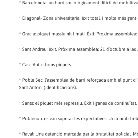
* Barceloneta: un barri sociològicament difícil de mobilitz
* Diagonal- Zona universitària: èxit total, i molta més gent
* Gràcia: piquet massiu nit i matí. Èxit. Pròxima assemblea:
* Sant Andreu: èxit. Pròxima assemblea: 21 d’octubre a les 
* Casc Antic: bons piquets.
* Poble Sec: l’assemblea de barri reforçada amb el punt d’
Sant Antoni (identificacions).
* Sants: el piquet més repressiu. Èxit i ganes de continuïtat.
* Poblenou: es van superar les expectatives. Unió amb tre
* Raval: Una detenció marcada per la brutalitat policial. Mo