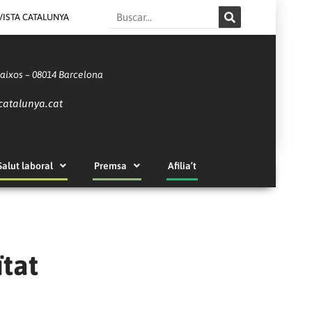
Search
VISTA CATALUNYA
Baixos – 08014 Barcelona
catalunya.cat
Salut laboral
Premsa
Afilia’t
ïtat