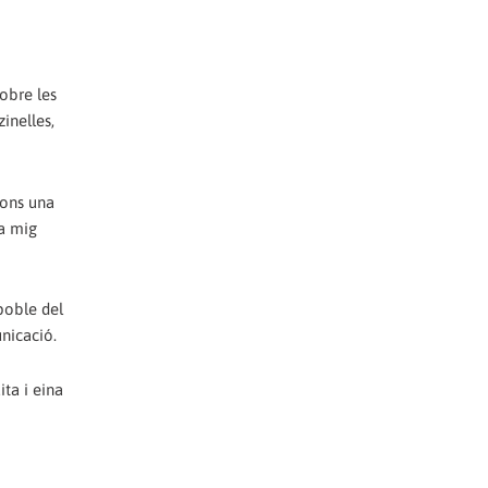
obre les
inelles,
cons una
 a mig
poble del
nicació.
ta i eina