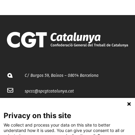
C/ Burgos 59, Baixos – 08014 Barcelona
spccc@
spcgtcatalunya.cat
935 120 481
Privacy on this site
@CGTCatalunya
We collect and process your data on this site to better
understand how it is used. You can give your consent to all or