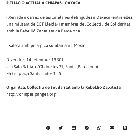
SITUACIÓ ACTUAL A CHIAPAS I OAXACA
- Xerrada a càrrec de les catalanes detingudes a Oaxaca (entre elles
una militant de CGT Lleida) i membres del Col·lectiu de Solidaritat
amb la Rebel·lió Zapatista de Barcelona
- Kafeta amb pica-pica solidari amb Mèxic
Divendres 14 setembre, 19.30 h.
a la Sala Bahia, c/Olzinelles 31, Sants (Barcelona)
Metro plaça Sants Línies 1 i 5
Organitza: Col·lectiu de Solidaritat amb la Rebel.lió Zapatista
http://chiapas.pangea.org