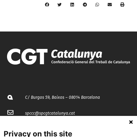
C/ Burgos 59, Baixos – 08014 Barcelona
spccc@
spcgtcatalunya.cat
935 120 481
Privacy on this site