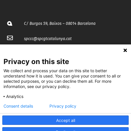
C/ Burgos 59, Baixos – 08014 Barcelona
spccc@
spcgtcatalunya.cat
935 120 481
Privacy on this site
@CGTCatalunya
We collect and process your data on this site to better
understand how it is used. You can give your consent to all or
selected purposes, or you can decline them all. For more
cgtcatalunya
information, see our privacy policy.
CGTCatalunya
Analytics
cgtcatalunya
Consent details
Privacy policy
Accept all
Desenvolupat per