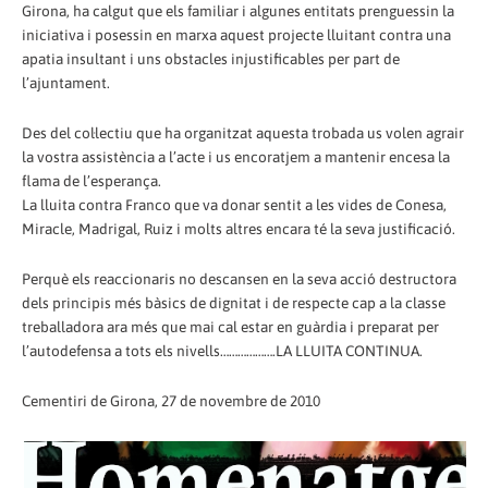
Girona, ha calgut que els familiar i algunes entitats prenguessin la
iniciativa i posessin en marxa aquest projecte lluitant contra una
apatia insultant i uns obstacles injustificables per part de
l’ajuntament.
Des del col·lectiu que ha organitzat aquesta trobada us volen agrair
la vostra assistència a l’acte i us encoratjem a mantenir encesa la
flama de l’esperança.
La lluita contra Franco que va donar sentit a les vides de Conesa,
Miracle, Madrigal, Ruiz i molts altres encara té la seva justificació.
Perquè els reaccionaris no descansen en la seva acció destructora
dels principis més bàsics de dignitat i de respecte cap a la classe
treballadora ara més que mai cal estar en guàrdia i preparat per
l’autodefensa a tots els nivells……………….LA LLUITA CONTINUA.
Cementiri de Girona, 27 de novembre de 2010