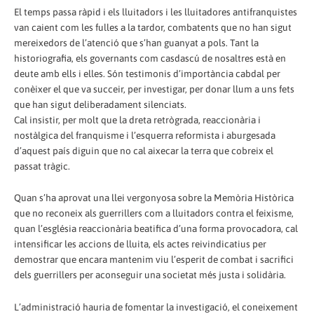
El temps passa ràpid i els lluitadors i les lluitadores antifranquistes
van caient com les fulles a la tardor, combatents que no han sigut
mereixedors de l’atenció que s’han guanyat a pols. Tant la
historiografia, els governants com casdascú de nosaltres està en
deute amb ells i elles. Són testimonis d’importància cabdal per
conèixer el que va succeir, per investigar, per donar llum a uns fets
que han sigut deliberadament silenciats.
Cal insistir, per molt que la dreta retrògrada, reaccionària i
nostàlgica del franquisme i l’esquerra reformista i aburgesada
d’aquest país diguin que no cal aixecar la terra que cobreix el
passat tràgic.
Quan s’ha aprovat una llei vergonyosa sobre la Memòria Històrica
que no reconeix als guerrillers com a lluitadors contra el feixisme,
quan l’església reaccionària beatifica d’una forma provocadora, cal
intensificar les accions de lluita, els actes reivindicatius per
demostrar que encara mantenim viu l’esperit de combat i sacrifici
dels guerrillers per aconseguir una societat més justa i solidària.
L’administració hauria de fomentar la investigació, el coneixement