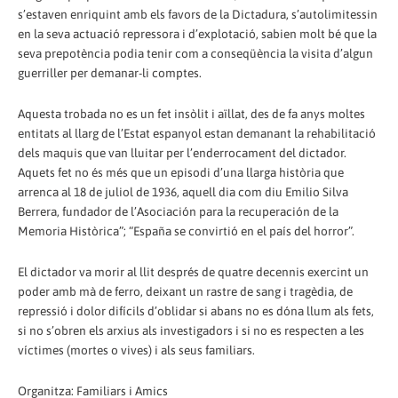
s’estaven enriquint amb els favors de la Dictadura, s’autolimitessin
en la seva actuació repressora i d’explotació, sabien molt bé que la
seva prepotència podia tenir com a conseqüència la visita d’algun
guerriller per demanar-li comptes.
Aquesta trobada no es un fet insòlit i aïllat, des de fa anys moltes
entitats al llarg de l’Estat espanyol estan demanant la rehabilitació
dels maquis que van lluitar per l’enderrocament del dictador.
Aquets fet no és més que un episodi d’una llarga història que
arrenca al 18 de juliol de 1936, aquell dia com diu Emilio Silva
Berrera, fundador de l’Asociación para la recuperación de la
Memoria Històrica”; “España se convirtió en el país del horror”.
El dictador va morir al llit després de quatre decennis exercint un
poder amb mà de ferro, deixant un rastre de sang i tragèdia, de
repressió i dolor difícils d’oblidar si abans no es dóna llum als fets,
si no s’obren els arxius als investigadors i si no es respecten a les
víctimes (mortes o vives) i als seus familiars.
Organitza: Familiars i Amics