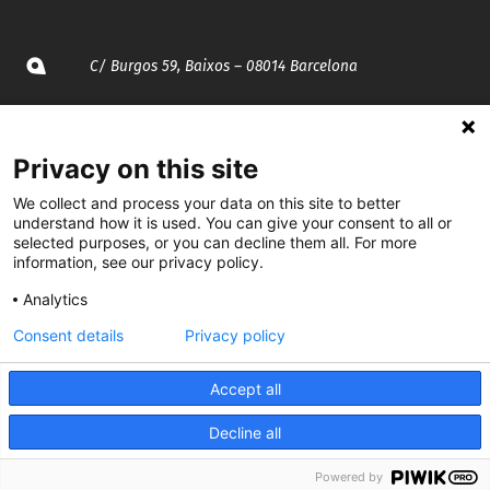
C/ Burgos 59, Baixos – 08014 Barcelona
spccc@
spcgtcatalunya.cat
Privacy on this site
935 120 481
We collect and process your data on this site to better
understand how it is used. You can give your consent to all or
@CGTCatalunya
selected purposes, or you can decline them all. For more
information, see our privacy policy.
cgtcatalunya
Analytics
CGTCatalunya
Consent details
Privacy policy
cgtcatalunya
Accept all
Decline all
Desenvolupat per
Powered by