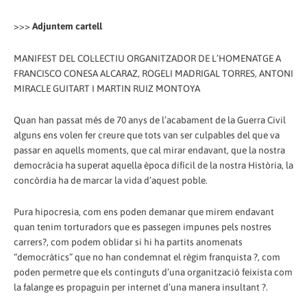
>>>
Adjuntem cartell
MANIFEST DEL COL·LECTIU ORGANITZADOR DE L’HOMENATGE A
FRANCISCO CONESA ALCARAZ, ROGELI MADRIGAL TORRES, ANTONI
MIRACLE GUITART I MARTIN RUIZ MONTOYA
Quan han passat més de 70 anys de l’acabament de la Guerra Civil
alguns ens volen fer creure que tots van ser culpables del que va
passar en aquells moments, que cal mirar endavant, que la nostra
democràcia ha superat aquella època difícil de la nostra Història, la
concòrdia ha de marcar la vida d’aquest poble.
Pura hipocresia, com ens poden demanar que mirem endavant
quan tenim torturadors que es passegen impunes pels nostres
carrers?, com podem oblidar si hi ha partits anomenats
“democràtics” que no han condemnat el règim franquista ?, com
poden permetre que els continguts d’una organització feixista com
la falange es propaguin per internet d’una manera insultant ?.