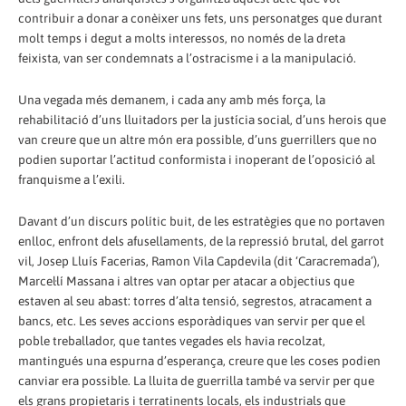
contribuir a donar a conèixer uns fets, uns personatges que durant
molt temps i degut a molts interessos, no només de la dreta
feixista, van ser condemnats a l’ostracisme i a la manipulació.
Una vegada més demanem, i cada any amb més força, la
rehabilitació d’uns lluitadors per la justícia social, d’uns herois que
van creure que un altre món era possible, d’uns guerrillers que no
podien suportar l’actitud conformista i inoperant de l’oposició al
franquisme a l’exili.
Davant d’un discurs polític buit, de les estratègies que no portaven
enlloc, enfront dels afusellaments, de la repressió brutal, del garrot
vil, Josep Lluís Facerias, Ramon Vila Capdevila (dit ‘Caracremada’),
Marcel·lí Massana i altres van optar per atacar a objectius que
estaven al seu abast: torres d’alta tensió, segrestos, atracament a
bancs, etc. Les seves accions esporàdiques van servir per que el
poble treballador, que tantes vegades els havia recolzat,
mantingués una espurna d’esperança, creure que les coses podien
canviar era possible. La lluita de guerrilla també va servir per que
els grans propietaris i terratinents locals, els industrials que