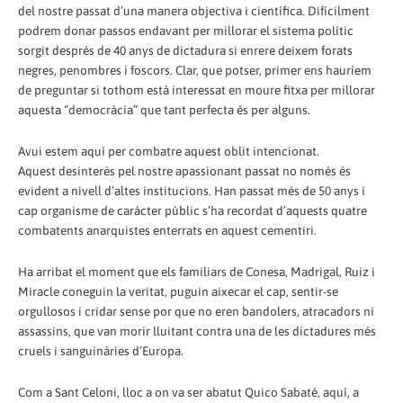
del nostre passat d’una manera objectiva i científica. Difícilment
podrem donar passos endavant per millorar el sistema polític
sorgit després de 40 anys de dictadura si enrere deixem forats
negres, penombres i foscors. Clar, que potser, primer ens hauríem
de preguntar si tothom està interessat en moure fitxa per millorar
aquesta “democràcia” que tant perfecta és per alguns.
Avui estem aquí per combatre aquest oblit intencionat.
Aquest desinterès pel nostre apassionant passat no només és
evident a nivell d’altes institucions. Han passat més de 50 anys i
cap organisme de caràcter públic s’ha recordat d’aquests quatre
combatents anarquistes enterrats en aquest cementiri.
Ha arribat el moment que els familiars de Conesa, Madrigal, Ruiz i
Miracle coneguin la veritat, puguin aixecar el cap, sentir-se
orgullosos i cridar sense por que no eren bandolers, atracadors ni
assassins, que van morir lluitant contra una de les dictadures més
cruels i sanguinàries d’Europa.
Com a Sant Celoni, lloc a on va ser abatut Quico Sabaté, aquí, a