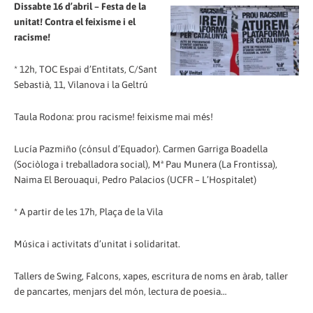
Dissabte 16 d’abril – Festa de la
unitat! Contra el feixisme i el
racisme!
* 12h, TOC Espai d’Entitats, C/Sant
Sebastià, 11, Vilanova i la Geltrú
Taula Rodona: prou racisme! feixisme mai més!
Lucía Pazmiño (cónsul d’Equador). Carmen Garriga Boadella
(Sociòloga i treballadora social), Mª Pau Munera (La Frontissa),
Naima El Berouaqui, Pedro Palacios (UCFR – L’Hospitalet)
* A partir de les 17h, Plaça de la Vila
Música i activitats d’unitat i solidaritat.
Tallers de Swing, Falcons, xapes, escritura de noms en àrab, taller
de pancartes, menjars del món, lectura de poesia…