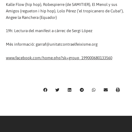
Kalle Flow (hip hop), Robespierre (de SAMITIER), El Menol y sus
Amigos (regueton i hip hop), Lolo Pérez (‘el tropicanero de Cuba!’),
Angee la Ranchera (Equador)
19h: Lectura del manifest a càrrec de Sergi López
Més informació: garraf@unitatcontraelfeixisme.org
www.facebook.com/home.php?sk=group_199000680133560