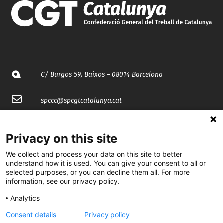
C/ Burgos 59, Baixos – 08014 Barcelona
spccc@
spcgtcatalunya.cat
935 120 481
Privacy on this site
We collect and process your data on this site to better
@CGTCatalunya
understand how it is used. You can give your consent to all or
selected purposes, or you can decline them all. For more
cgtcatalunya
information, see our privacy policy.
CGTCatalunya
Analytics
cgtcatalunya
Consent details
Privacy policy