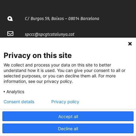
C/ Burgos 59, Baixos – 08014 Barcelona
spccc@
spcgtcatalunya.cat
935 120 481
Privacy on this site
We collect and process your data on this site to better
@CGTCatalunya
understand how it is used. You can give your consent to all or
selected purposes, or you can decline them all. For more
cgtcatalunya
information, see our privacy policy.
CGTCatalunya
Analytics
Consent details
Privacy policy
cgtcatalunya
Accept all
Decline all
Desenvolupat per