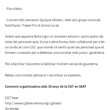
- Piscolabis.
- Concert del cantautor Quique Ubieto, i dels dos grups musicals
SotaTaula i TraperTrio & Sonia Lucas.
Volem que aquesta festa sigui un moment emotiu i participatiu de
totes les persones que, d'una o altra forma, hem col·laborat per a fer
un sindicat com CGT, que només té sentit quan les persones que el
formen s'uneixen per a defensar una societat més justa i igualitària.
Per a facilitar l'assistència familiar tindrem servei de guarderia.
Rebeu una cordial salutació i recordue: us esperem.
Comissió organitzadora dels 30 anys de la CGT en SEAT
CGT Seat:
http://www.cgtbarcelona.org/cgtseat/
@cgtseat