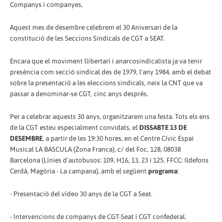
Companys i companyes,
Aquest mes de desembre celebrem el 30 Aniversari de la
constitució de les Seccions Sindicals de CGT a SEAT.
Encara que el moviment llibertari i anarcosindicalista ja va tenir
presència com secció sindical des de 1979, l'any 1984, amb el debat
sobre la presentació a les eleccions sindicals, neix la CNT que va
passar a denominar-se CGT, cinc anys després.
Per a celebrar aquests 30 anys, organitzarem una festa. Tots els ens
de la CGT esteu especialment convidats, el
DISSABTE 13 DE
DESEMBRE
, a partir de les 19:30 hores, en el Centre Cívic Espai
Musical LA BASCULA (Zona Franca), c/ del Foc, 128, 08038
Barcelona (Línies d'autobusos: 109, H16, 13, 23 i 125. FFCC: Ildefons
Cerdà, Magòria - La campana), amb el següent
programa
:
- Presentació del vídeo 30 anys de la CGT a Seat.
- Intervencions de companys de CGT-Seat i CGT confederal.