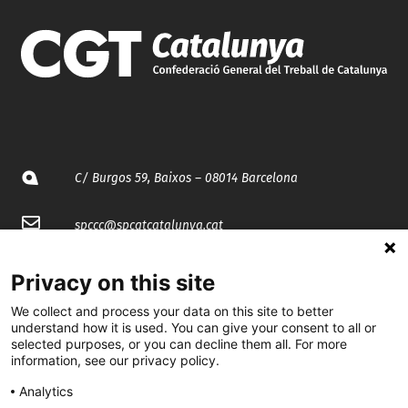
C/ Burgos 59, Baixos – 08014 Barcelona
spccc@
spcgtcatalunya.cat
935 120 481
Privacy on this site
We collect and process your data on this site to better
@CGTCatalunya
understand how it is used. You can give your consent to all or
selected purposes, or you can decline them all. For more
information, see our privacy policy.
cgtcatalunya
Analytics
CGTCatalunya