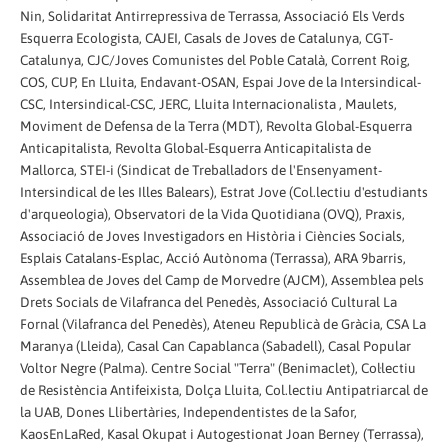
Nin, Solidaritat Antirrepressiva de Terrassa, Associació Els Verds
Esquerra Ecologista, CAJEI, Casals de Joves de Catalunya, CGT-
Catalunya, CJC/Joves Comunistes del Poble Català, Corrent Roig,
COS, CUP, En Lluita, Endavant-OSAN, Espai Jove de la Intersindical-
CSC, Intersindical-CSC, JERC, Lluita Internacionalista , Maulets,
Moviment de Defensa de la Terra (MDT), Revolta Global-Esquerra
Anticapitalista, Revolta Global-Esquerra Anticapitalista de
Mallorca, STEI-i (Sindicat de Treballadors de l'Ensenyament-
Intersindical de les Illes Balears), Estrat Jove (Col.lectiu d'estudiants
d'arqueologia), Observatori de la Vida Quotidiana (OVQ), Praxis,
Associació de Joves Investigadors en Història i Ciències Socials,
Esplais Catalans-Esplac, Acció Autònoma (Terrassa), ARA 9barris,
Assemblea de Joves del Camp de Morvedre (AJCM), Assemblea pels
Drets Socials de Vilafranca del Penedès, Associació Cultural La
Fornal (Vilafranca del Penedès), Ateneu Republicà de Gràcia, CSA La
Maranya (Lleida), Casal Can Capablanca (Sabadell), Casal Popular
Voltor Negre (Palma). Centre Social "Terra" (Benimaclet), Col·lectiu
de Resistència Antifeixista, Dolça Lluita, Col.lectiu Antipatriarcal de
la UAB, Dones Llibertàries, Independentistes de la Safor,
KaosEnLaRed, Kasal Okupat i Autogestionat Joan Berney (Terrassa),