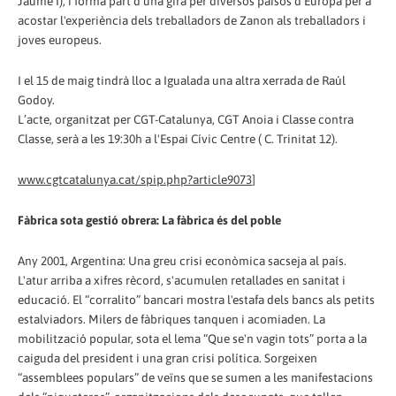
Jaume I), i forma part d'una gira per diversos països d'Europa per a
acostar l'experiència dels treballadors de Zanon als treballadors i
joves europeus.
I el 15 de maig tindrà lloc a Igualada una altra xerrada de Raúl
Godoy.
L’acte, organitzat per CGT-Catalunya, CGT Anoia i Classe contra
Classe, serà a les 19:30h a l'Espai Cívic Centre ( C. Trinitat 12).
www.cgtcatalunya.cat/spip.php?article9073
]
Fàbrica sota gestió obrera: La fàbrica és del poble
Any 2001, Argentina: Una greu crisi econòmica sacseja al país.
L'atur arriba a xifres rècord, s'acumulen retallades en sanitat i
educació. El “corralito” bancari mostra l'estafa dels bancs als petits
estalviadors. Milers de fàbriques tanquen i acomiaden. La
mobilització popular, sota el lema “Que se'n vagin tots” porta a la
caiguda del president i una gran crisi política. Sorgeixen
“assemblees populars” de veïns que se sumen a les manifestacions