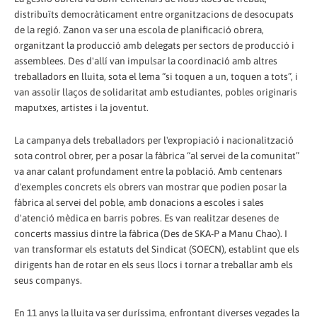
distribuïts democràticament entre organitzacions de desocupats
de la regió. Zanon va ser una escola de planificació obrera,
organitzant la producció amb delegats per sectors de producció i
assemblees. Des d'allí van impulsar la coordinació amb altres
treballadors en lluita, sota el lema “si toquen a un, toquen a tots”, i
van assolir llaços de solidaritat amb estudiantes, pobles originaris
maputxes, artistes i la joventut.
La campanya dels treballadors per l'expropiació i nacionalització
sota control obrer, per a posar la fàbrica “al servei de la comunitat”
va anar calant profundament entre la població. Amb centenars
d'exemples concrets els obrers van mostrar que podien posar la
fàbrica al servei del poble, amb donacions a escoles i sales
d'atenció mèdica en barris pobres. Es van realitzar desenes de
concerts massius dintre la fàbrica (Des de SKA-P a Manu Chao). I
van transformar els estatuts del Sindicat (SOECN), establint que els
dirigents han de rotar en els seus llocs i tornar a treballar amb els
seus companys.
En 11 anys la lluita va ser duríssima, enfrontant diverses vegades la