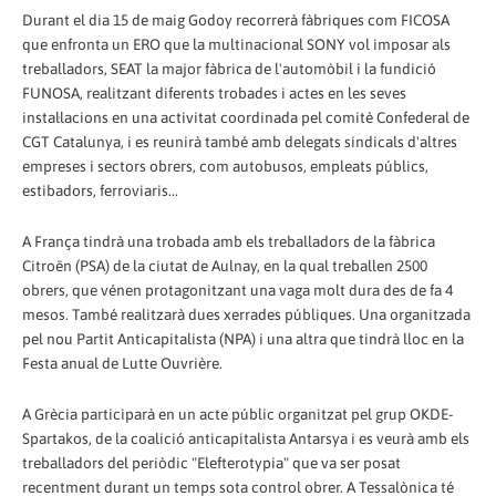
Durant el dia 15 de maig Godoy recorrerà fàbriques com FICOSA
que enfronta un ERO que la multinacional SONY vol imposar als
treballadors, SEAT la major fàbrica de l'automòbil i la fundició
FUNOSA, realitzant diferents trobades i actes en les seves
instal·lacions en una activitat coordinada pel comitè Confederal de
CGT Catalunya, i es reunirà també amb delegats sindicals d'altres
empreses i sectors obrers, com autobusos, empleats públics,
estibadors, ferroviaris...
A França tindrà una trobada amb els treballadors de la fàbrica
Citroën (PSA) de la ciutat de Aulnay, en la qual treballen 2500
obrers, que vénen protagonitzant una vaga molt dura des de fa 4
mesos. També realitzarà dues xerrades públiques. Una organitzada
pel nou Partit Anticapitalista (NPA) i una altra que tindrà lloc en la
Festa anual de Lutte Ouvrière.
A Grècia participarà en un acte públic organitzat pel grup OKDE-
Spartakos, de la coalició anticapitalista Antarsya i es veurà amb els
treballadors del periòdic "Elefterotypia" que va ser posat
recentment durant un temps sota control obrer. A Tessalònica té