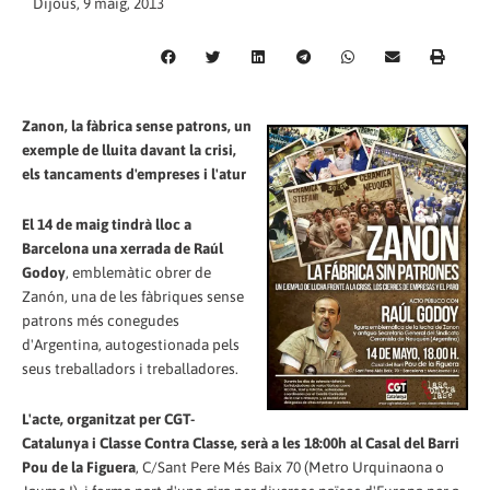
Dijous, 9 maig, 2013
Zanon, la fàbrica sense patrons, un
exemple de lluita davant la crisi,
els tancaments d'empreses i l'atur
El 14 de maig tindrà lloc a
Barcelona una xerrada de Raúl
Godoy
, emblemàtic obrer de
Zanón, una de les fàbriques sense
patrons més conegudes
d'Argentina, autogestionada pels
seus treballadors i treballadores.
L'acte, organitzat per CGT-
Catalunya i Classe Contra Classe, serà a les 18:00h al Casal del Barri
Pou de la Figuera
, C/Sant Pere Més Baix 70 (Metro Urquinaona o