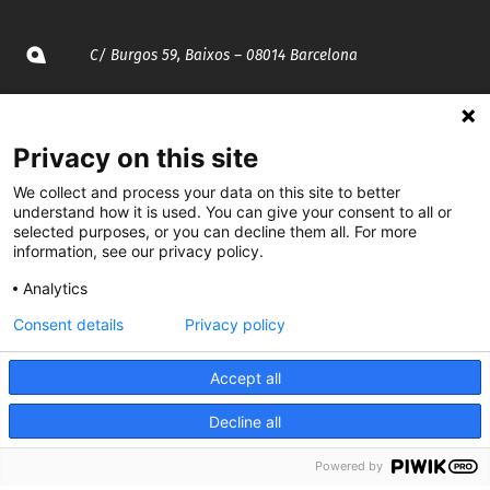
C/ Burgos 59, Baixos – 08014 Barcelona
spccc@
spcgtcatalunya.cat
Privacy on this site
935 120 481
We collect and process your data on this site to better
understand how it is used. You can give your consent to all or
@CGTCatalunya
selected purposes, or you can decline them all. For more
information, see our privacy policy.
cgtcatalunya
Analytics
CGTCatalunya
Consent details
Privacy policy
cgtcatalunya
Accept all
Decline all
Desenvolupat per
Powered by