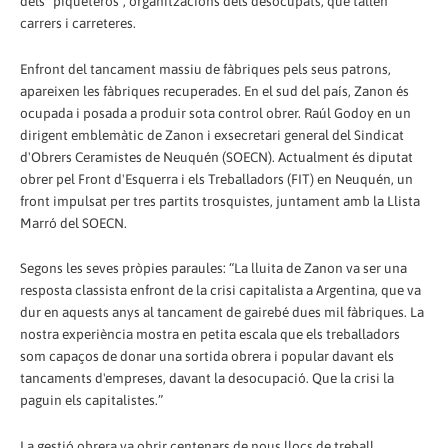
dels “piqueteros”, organitzacions dels desocupats, que tallen
carrers i carreteres.
Enfront del tancament massiu de fàbriques pels seus patrons,
apareixen les fàbriques recuperades. En el sud del país, Zanon és
ocupada i posada a produir sota control obrer. Raúl Godoy en un
dirigent emblemàtic de Zanon i exsecretari general del Sindicat
d'Obrers Ceramistes de Neuquén (SOECN). Actualment és diputat
obrer pel Front d'Esquerra i els Treballadors (FIT) en Neuquén, un
front impulsat per tres partits trosquistes, juntament amb la Llista
Marró del SOECN.
Segons les seves pròpies paraules: “La lluita de Zanon va ser una
resposta classista enfront de la crisi capitalista a Argentina, que va
dur en aquests anys al tancament de gairebé dues mil fàbriques. La
nostra experiència mostra en petita escala que els treballadors
som capaços de donar una sortida obrera i popular davant els
tancaments d'empreses, davant la desocupació. Que la crisi la
paguin els capitalistes.”
La gestió obrera va obrir centenars de nous llocs de treball,