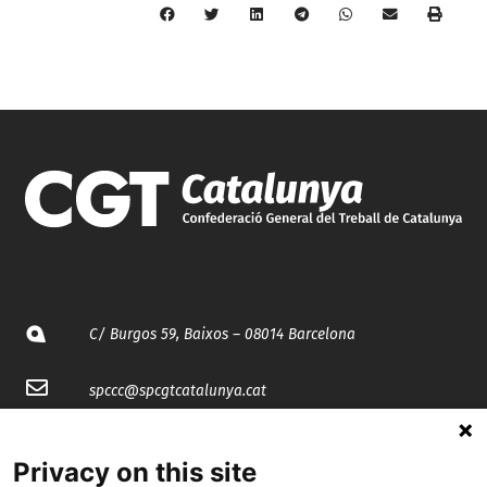
C/ Burgos 59, Baixos – 08014 Barcelona
spccc@
spcgtcatalunya.cat
935 120 481
Privacy on this site