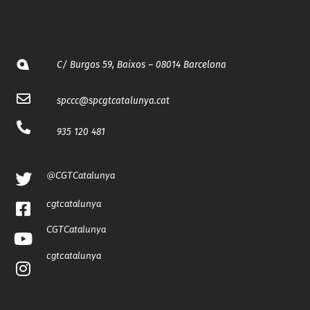
C/ Burgos 59, Baixos – 08014 Barcelona
spccc@
spcgtcatalunya.cat
935 120 481
@CGTCatalunya
cgtcatalunya
CGTCatalunya
cgtcatalunya