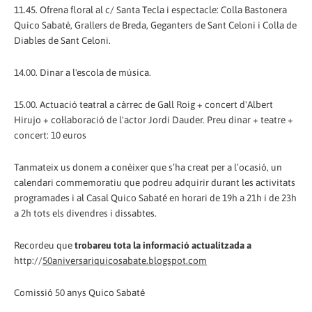
11.45. Ofrena floral al c/ Santa Tecla i espectacle: Colla Bastonera
Quico Sabaté, Grallers de Breda, Geganters de Sant Celoni i Colla de
Diables de Sant Celoni.
14.00. Dinar a l'escola de música.
15.00. Actuació teatral a càrrec de Gall Roig + concert d'Albert
Hirujo + col·laboració de l'actor Jordi Dauder. Preu dinar + teatre +
concert: 10 euros
Tanmateix us donem a conèixer que s’ha creat per a l’ocasió, un
calendari commemoratiu que podreu adquirir durant les activitats
programades i al Casal Quico Sabaté en horari de 19h a 21h i de 23h
a 2h tots els divendres i dissabtes.
Recordeu que
trobareu tota la informació actualitzada a
http://
50aniversariquicosabate.blogspot.com
Comissió 50 anys Quico Sabaté