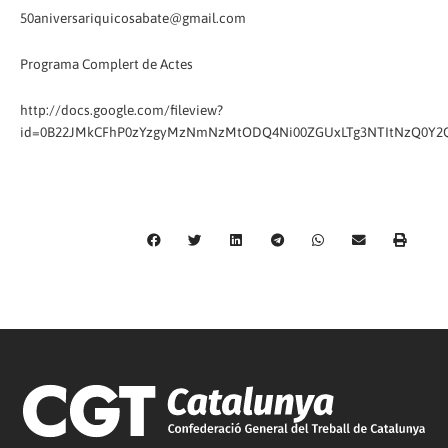
50aniversariquicosabate@gmail.com
Programa Complert de Actes
http://docs.google.com/fileview?
id=0B22JMkCFhP0zYzgyMzNmNzMtODQ4Ni00ZGUxLTg3NTItNzQ0Y2Q