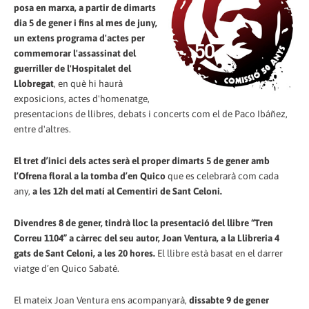
posa en marxa, a partir de dimarts
dia 5 de gener i fins al mes de juny,
un extens programa d'actes per
commemorar l'assassinat del
guerriller de l'Hospitalet del
Llobregat
, en què hi haurà
exposicions, actes d'homenatge,
presentacions de llibres, debats i concerts com el de Paco Ibáñez,
entre d'altres.
El tret d’inici dels actes serà el proper dimarts 5 de gener amb
l’Ofrena floral a la tomba d’en Quico
que es celebrarà com cada
any,
a les 12h del matí al Cementiri de Sant Celoni.
Divendres 8 de gener, tindrà lloc la presentació del llibre “Tren
Correu 1104” a càrrec del seu autor, Joan Ventura, a la Llibreria 4
gats de Sant Celoni, a les 20 hores.
El llibre està basat en el darrer
viatge d’en Quico Sabaté.
El mateix Joan Ventura ens acompanyarà,
dissabte 9 de gener