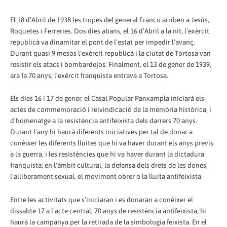
El 18 d’Abril de 1938 les tropes del general Franco arriben a Jesús,
Roquetes i Ferreries. Dos dies abans, el 16 d’Abril a la nit, l’exèrcit
republicà va dinamitar el pont de l’estat per impedir l’avanç.
Durant quasi 9 mesos l’exèrcit republicà i la ciutat de Tortosa van
resistir els atacs i bombardejos. Finalment, el 13 de gener de 1939,
ara fa 70 anys, l’exèrcit franquista entrava a Tortosa.
Els dies 16 i 17 de gener, el Casal Popular Panxampla iniciarà els
actes de commemoració i reivindicació de la memòria històrica, i
d'homenatge a la resistència antifeixista dels darrers 70 anys.
Durant l'any hi haurà diferents iniciatives per tal de donar a
conèixer les diferents lluites que hi va haver durant els anys previs
a la guerra, i les resistències que hi va haver durant la dictadura
franquista: en l'àmbit cultural, la defensa dels drets de les dones,
l'alliberament sexual, el moviment obrer o la lluita antifeixista.
Entre les activitats que s'iniciaran i es donaran a conèixer el
dissabte 17 a l'acte central, 70 anys de resistència antifeixista, hi
haurà la campanya per la retirada de la simbologia feixista. En el