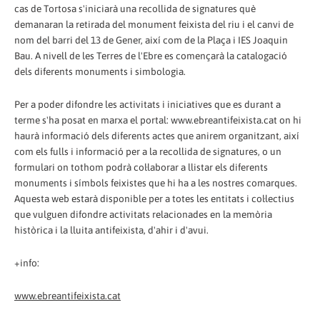
cas de Tortosa s'iniciarà una recollida de signatures què
demanaran la retirada del monument feixista del riu i el canvi de
nom del barri del 13 de Gener, així com de la Plaça i IES Joaquin
Bau. A nivell de les Terres de l'Ebre es començarà la catalogació
dels diferents monuments i simbologia.
Per a poder difondre les activitats i iniciatives que es durant a
terme s'ha posat en marxa el portal: www.ebreantifeixista.cat on hi
haurà informació dels diferents actes que anirem organitzant, així
com els fulls i informació per a la recollida de signatures, o un
formulari on tothom podrà col·laborar a llistar els diferents
monuments i símbols feixistes que hi ha a les nostres comarques.
Aquesta web estarà disponible per a totes les entitats i col·lectius
que vulguen difondre activitats relacionades en la memòria
històrica i la lluita antifeixista, d'ahir i d'avui.
+info:
www.ebreantifeixista.cat