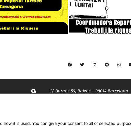
C/ Burgos 59, Baixos – 08014 Barcelona
spccc@
spcgtcatalunya.cat
d how it is used. You can give your consent to all or selected purpos
935 120 481