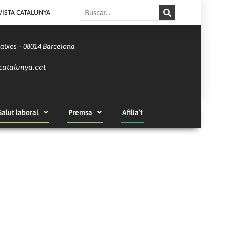
Search
VISTA CATALUNYA
Baixos – 08014 Barcelona
catalunya.cat
Salut laboral
Premsa
Afilia’t