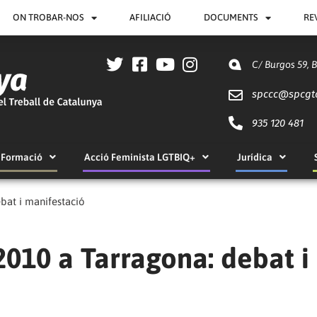
ON TROBAR-NOS
AFILIACIÓ
DOCUMENTS
RE
C/ Burgos 59, 
spccc@
spcgt
935 120 481
Formació
Acció Feminista LGTBIQ+
Jurídica
ebat i manifestació
2010 a Tarragona: debat i