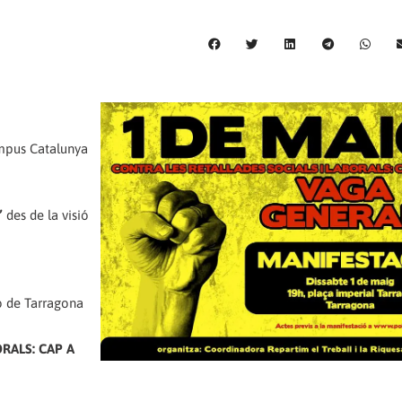
ampus Catalunya
”
des de la visió
co de Tarragona
RALS: CAP A