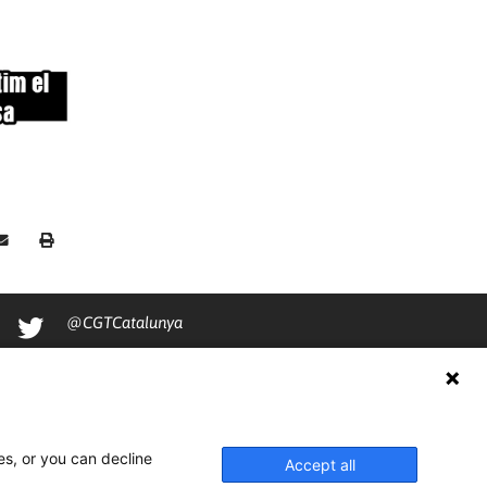
@CGTCatalunya
cgtcatalunya
CGTCatalunya
cgtcatalunya
es, or you can decline
Accept all