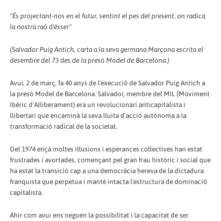
"És projectant-nos en el futur, sentint el pes del present, on radica
la nostra raó d'ésser"
(Salvador Puig Antich, carta a la seva germana Marçona escrita el
desembre del 73 des de la presó Model de Barcelona.)
Avui, 2 de març, fa 40 anys de l'execució de Salvador Puig Antich a
la presó Model de Barcelona. Salvador, membre del MIL (Moviment
Ibèric d'Alliberament) era un revolucionari anticapitalista i
llibertari que encaminà la seva lluita d'acció autònoma a la
transformació radical de la societat.
Del 1974 ençà moltes il·lusions i esperances col·lectives han estat
frustrades i avortades, començant pel gran frau històric i social que
ha estat la transició cap a una democràcia hereva de la dictadura
franquista que perpetua i manté intacta l'estructura de dominació
capitalista.
Ahir com avui ens neguen la possibilitat i la capacitat de ser