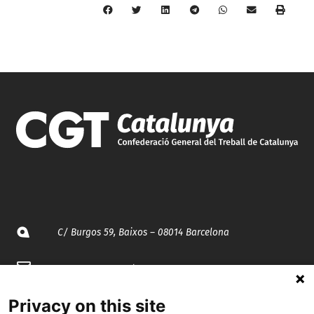
C/ Burgos 59, Baixos – 08014 Barcelona
spccc@
spcgtcatalunya.cat
935 120 481
Privacy on this site