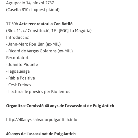
Agrupació 14, nínxol 2737
(Casella B10 d'aquest plànol)
17:30h
Acte recordatori a Can Batlló
(Bloc 11, c/ Constitució, 19 - [FGC] La Magòria)
Introducció:
- Jann-Marc Rouillan (ex-MIL)
- Ricard de Vargas Golarons (ex-MIL)
Recordatori:
- Juanito Piquete
- Iagoalaiaga
- Ràbia Positiva
- Cesk Freixas
- Lectura de poesies per Bio-lentos
Organitza: Comissió 40 anys de l'assassinat de Puig Antich
http://40anys.salvadorpuigantich.info
40 anys de l'assassinat de Puig Antich