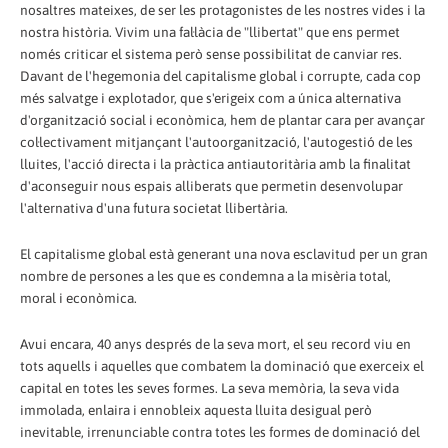
nosaltres mateixes, de ser les protagonistes de les nostres vides i la
nostra història. Vivim una fal·làcia de "llibertat" que ens permet
només criticar el sistema però sense possibilitat de canviar res.
Davant de l'hegemonia del capitalisme global i corrupte, cada cop
més salvatge i explotador, que s'erigeix com a única alternativa
d'organització social i econòmica, hem de plantar cara per avançar
col·lectivament mitjançant l'autoorganització, l'autogestió de les
lluites, l'acció directa i la pràctica antiautoritària amb la finalitat
d'aconseguir nous espais alliberats que permetin desenvolupar
l'alternativa d'una futura societat llibertària.
El capitalisme global està generant una nova esclavitud per un gran
nombre de persones a les que es condemna a la misèria total,
moral i econòmica.
Avui encara, 40 anys després de la seva mort, el seu record viu en
tots aquells i aquelles que combatem la dominació que exerceix el
capital en totes les seves formes. La seva memòria, la seva vida
immolada, enlaira i ennobleix aquesta lluita desigual però
inevitable, irrenunciable contra totes les formes de dominació del