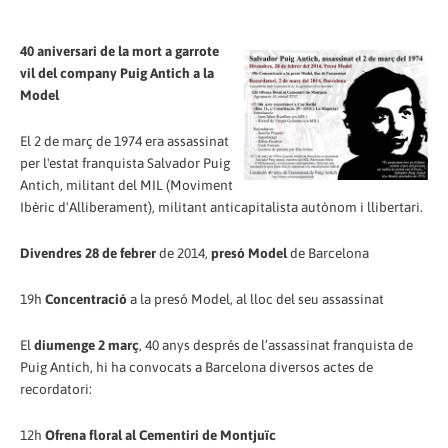
40 aniversari de la mort a garrote
vil del company Puig Antich a la
Model
El 2 de març de 1974 era assassinat
per l'estat franquista Salvador Puig
Antich, militant del MIL (Moviment
Ibèric d'Alliberament), militant anticapitalista autònom i llibertari.
Divendres 28 de febrer
de 2014,
presó Model
de Barcelona
19h
Concentració
a la presó Model, al lloc del seu assassinat
El
diumenge 2 març
, 40 anys després de l’assassinat franquista de
Puig Antich, hi ha convocats a Barcelona diversos actes de
recordatori:
12h
Ofrena floral al Cementiri de Montjuïc