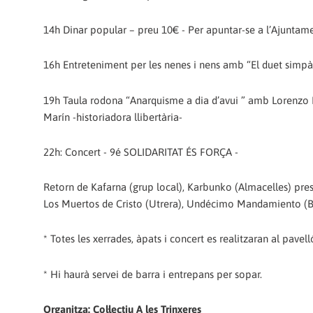
14h Dinar popular – preu 10€ - Per apuntar-se a l’Ajuntam
16h Entreteniment per les nenes i nens amb “El duet simpàt
19h Taula rodona “Anarquisme a dia d’avui ” amb Lorenzo M
Marín -historiadora llibertària-
22h: Concert - 9é SOLIDARITAT ÉS FORÇA -
Retorn de Kafarna (grup local), Karbunko (Almacelles) pres
Los Muertos de Cristo (Utrera), Undécimo Mandamiento (Bi
* Totes les xerrades, àpats i concert es realitzaran al pavell
* Hi haurà servei de barra i entrepans per sopar.
Organitza: Col·lectiu A les Trinxeres