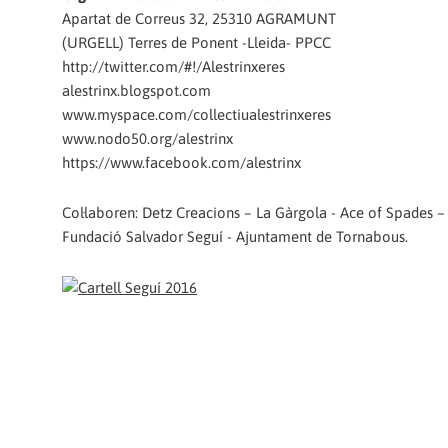
Apartat de Correus 32, 25310 AGRAMUNT
(URGELL) Terres de Ponent -Lleida- PPCC
http://twitter.com/#!/Alestrinxeres
alestrinx.blogspot.com
www.myspace.com/collectiualestrinxeres
www.nodo50.org/alestrinx
https://www.facebook.com/alestrinx
Col·laboren: Detz Creacions – La Gàrgola - Ace of Spades 
Fundació Salvador Seguí - Ajuntament de Tornabous.