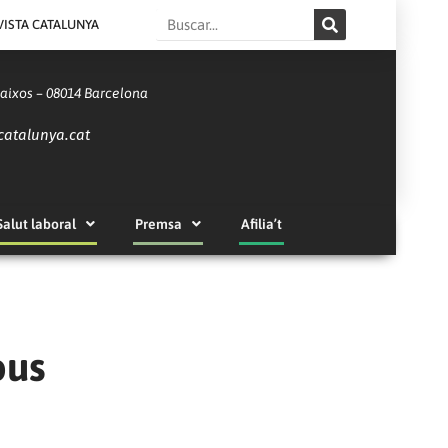
Search
VISTA CATALUNYA
Baixos – 08014 Barcelona
catalunya.cat
Salut laboral
Premsa
Afilia’t
ous