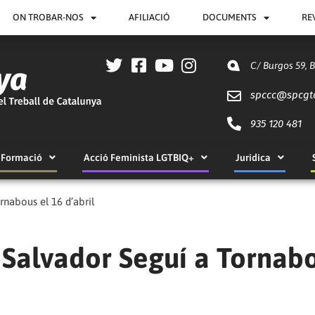
ON TROBAR-NOS
AFILIACIÓ
DOCUMENTS
RE
C/ Burgos 59, 
spccc@
spcgt
935 120 481
Formació
Acció Feminista LGTBIQ+
Jurídica
nabous el 16 d’abril
Salvador Seguí a Tornab