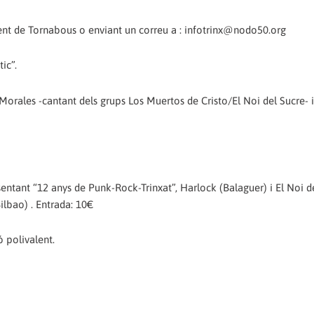
ent de Tornabous o enviant un correu a : infotrinx@nodo50.org
ic”.
orales -cantant dels grups Los Muertos de Cristo/El Noi del Sucre- 
entant “12 anys de Punk-Rock-Trinxat”, Harlock (Balaguer) i El Noi de
lbao) . Entrada: 10€
ó polivalent.