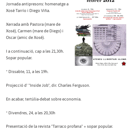
Jornada antipresons: homenatge a
Xosé Tarrío i Diego Viña.
Xerrada amb Pastora (mare de
Xosé), Carmen (mare de Diego) i
Oscar (amic de Xosé).
I a continuació, cap a les 21,30h.
Sopar popular.
* Dissabte, 11, a les 19h.
Projecció d' "Inside Job", dir. Charles Ferguson.
En acabar, tertúlia-debat sobre economia.
* Divendres, 24, a les 20,30h
Presentació de la revista "Tarraco profana" + sopar popular.