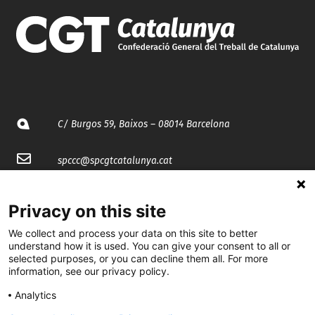
C/ Burgos 59, Baixos – 08014 Barcelona
spccc@
spcgtcatalunya.cat
935 120 481
Privacy on this site
We collect and process your data on this site to better
@CGTCatalunya
understand how it is used. You can give your consent to all or
selected purposes, or you can decline them all. For more
cgtcatalunya
information, see our privacy policy.
CGTCatalunya
Analytics