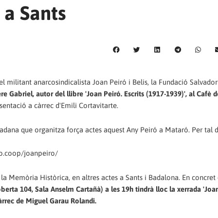
 a Sants
el militant anarcosindicalista Joan Peiró i Belis, la Fundació Salvado
re Gabriel, autor del llibre 'Joan Peiró. Escrits (1917-1939)', al Cafè 
entació a càrrec d'Emili Cortavitarte.
dana que organitza força actes aquest Any Peiró a Mataró. Per tal d
o.coop/joanpeiro/
la Memòria Històrica, en altres actes a Sants i Badalona. En concret
oberta 104, Sala Anselm Cartañà) a les 19h tindrà lloc la xerrada 'Joa
càrrec de Miguel Garau Rolandi.