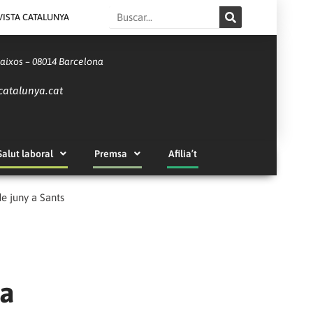
Search
VISTA CATALUNYA
Baixos – 08014 Barcelona
catalunya.cat
Salut laboral
Premsa
Afilia’t
de juny a Sants
 a