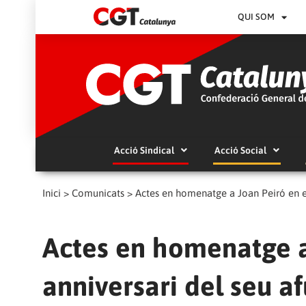
QUI SOM
Acció Sindical
Acció Social
Inici
>
Comunicats
>
Actes en homenatge a Joan Peiró en el 
Actes en homenatge a
anniversari del seu af