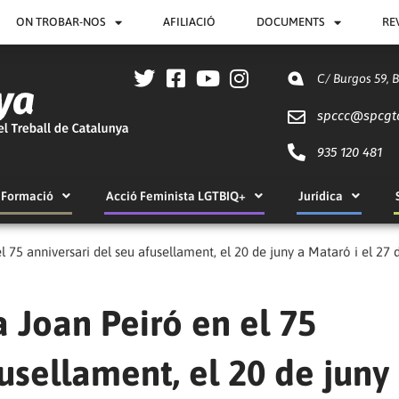
ON TROBAR-NOS
AFILIACIÓ
DOCUMENTS
RE
C/ Burgos 59, 
spccc@
spcgt
935 120 481
Formació
Acció Feminista LGTBIQ+
Jurídica
75 anniversari del seu afusellament, el 20 de juny a Mataró i el 27 
 Joan Peiró en el 75
usellament, el 20 de juny