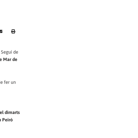
r Seguí de
de Mar de
e fer un
el dimarts
n Peiró