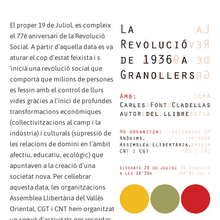
El proper 19 de Juliol, es compleix
el 77è aniversari de la Revolució
Social. A partir d'aquella data es va
aturar el cop d’estat feixista i s
´inicià una revolució social que
comportà que milions de persones
es fessin amb el control de llurs
vides gràcies a l’inici de profundes
transformacions econòmiques
(col·lectivitzacions al camp i la
indústria) i culturals (supressió de
les relacions de domini en l’àmbit
afectiu, educatiu, ecològic) que
apuntaven a la creació d’una
societat nova. Per cel·lebrar
aquesta data, les organitzacions
Assemblea Llibertària del Vallès
Oriental, CGT i CNT hem organitzat
un seguit d'activitats per recordar