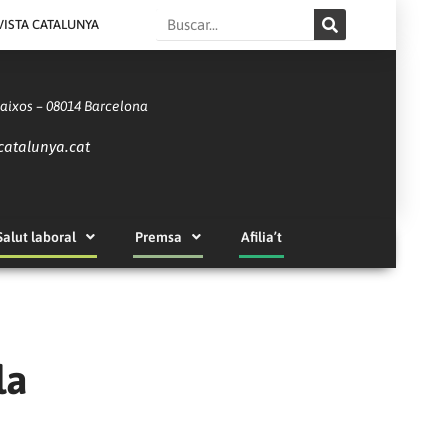
Search
VISTA CATALUNYA
Baixos – 08014 Barcelona
catalunya.cat
Salut laboral
Premsa
Afilia’t
la