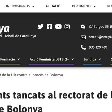
ON TROBAR-NOS
AFILIACIÓ
DOCUMENTS
RE
C/ Burgos 59, 
spccc@
spcgt
935 120 481
Formació
Acció Feminista LGTBIQ+
Jurídica
rat de la UB contra el procés de Bolonya
nts tancats al rectorat de 
de Bolonya