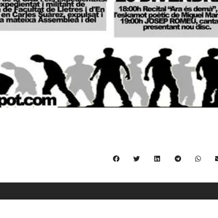
C/ Burgos 59, Baixos – 08014 Barcelona