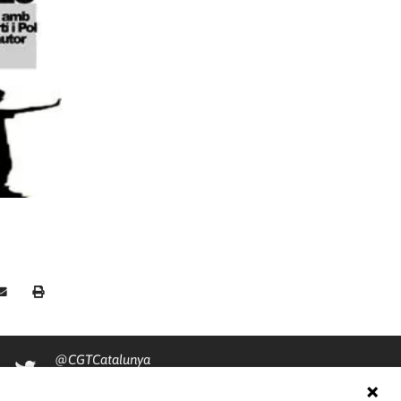
@CGTCatalunya
cgtcatalunya