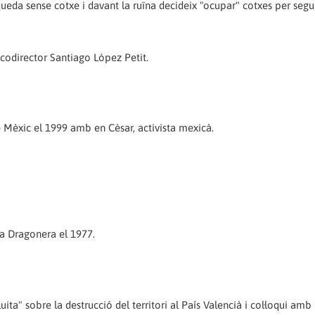
es queda sense cotxe i davant la ruïna decideix "ocupar" cotxes per segu
l codirector Santiago López Petit.
 Mèxic el 1999 amb en Cèsar, activista mexicà.
sa Dragonera el 1977.
ta" sobre la destrucció del territori al País Valencià i col·loqui amb l