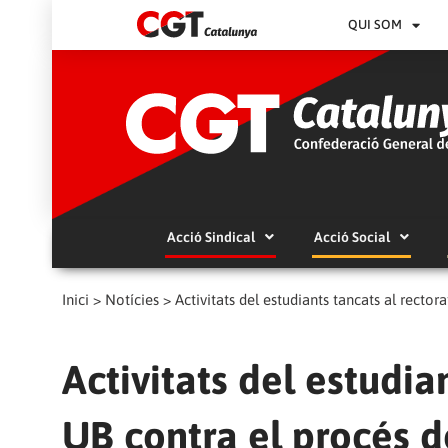
QUI SOM
Acció Sindical
Acció Social
Inici
>
Notícies
>
Activitats del estudiants tancats al recto
Activitats del estudia
UB contra el procés 