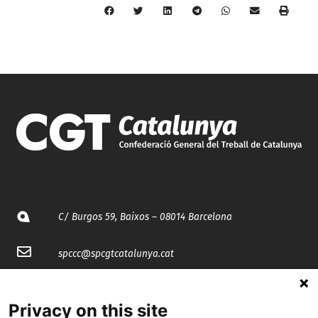
C/ Burgos 59, Baixos – 08014 Barcelona
spccc@
spcgtcatalunya.cat
935 120 481
Privacy on this site