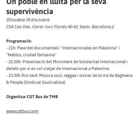
Un poble en lluita per la seva
supervivència
2
Dissabte 20 d'octubre.
CSA Can Vies, Carrer Jocs Florals 40-42. Sants. Barcelona.
2
Programació:
- 21h: Pase del documentals: "Internacionales en Palestina" i
"Nablús, ciudad fantasma"
- 22:30h: Presentació del Moviment de Solidaritat Internacional i
detalls per si es vol viatjar de Internacional a Palestina
- 23:30h fins tard: Música soul, reggae i sixties de la mà de Bagheera
& People (Sindicat Soulcialista)
Organitza: CGT Bus de TMB
www.cgtbus.com